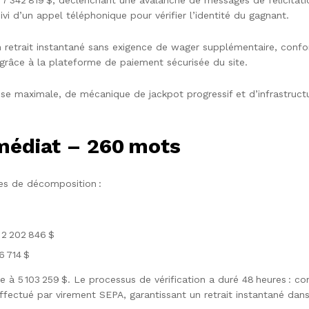
de 7 342 819 $, déclenchant une avalanche de messages de félicitati
i d’un appel téléphonique pour vérifier l’identité du gagnant.
un retrait instantané sans exigence de wager supplémentaire, conf
, grâce à la plateforme de paiement sécurisée du site.
se maximale, de mécanique de jackpot progressif et d’infrastruct
mmédiat – 260 mots
pes de décomposition :
: 2 202 846 $
6 714 $
 à 5 103 259 $. Le processus de vérification a duré 48 heures : con
ffectué par virement SEPA, garantissant un retrait instantané dans