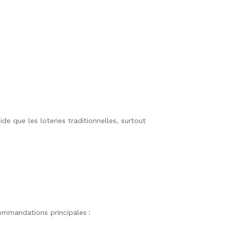
e que les loteries traditionnelles, surtout
ommandations principales :