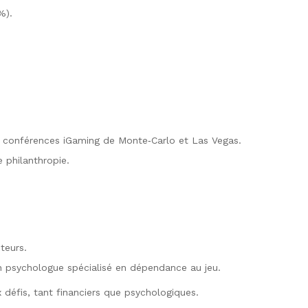
%).
 conférences iGaming de Monte‑Carlo et Las Vegas.
 philanthropie.
teurs.
 un psychologue spécialisé en dépendance au jeu.
défis, tant financiers que psychologiques.