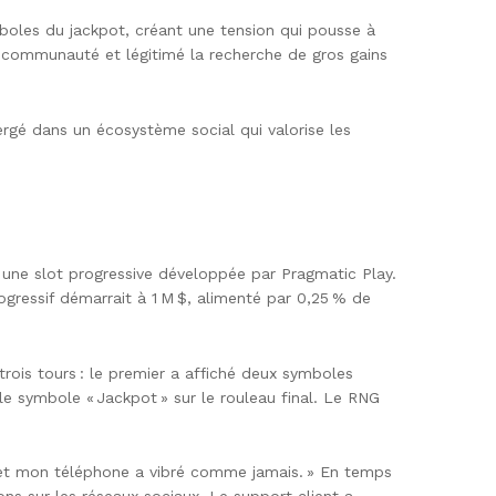
mboles du jackpot, créant une tension qui pousse à
 communauté et légitimé la recherche de gros gains
ergé dans un écosystème social qui valorise les
», une slot progressive développée par Pragmatic Play.
ogressif démarrait à 1 M $, alimenté par 0,25 % de
rois tours : le premier a affiché deux symboles
 le symbole « Jackpot » sur le rouleau final. Le RNG
é, et mon téléphone a vibré comme jamais. » En temps