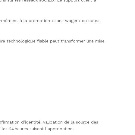
ons sur les réseaux sociaux. Le support client a
ormément à la promotion « sans wager » en cours.
ure technologique fiable peut transformer une mise
firmation d’identité, validation de la source des
 les 24 heures suivant l’approbation.