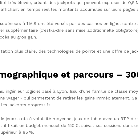
té très élevée, créant des jackpots qui peuvent exploser de 0,5 
, affichant en temps réel les montants accumulés sur leurs pages d
supérieurs à 1 M $ ont été versés par des casinos en ligne, contre 
er supplémentaire (c’est‑à‑dire sans mise additionnelle obligatoir
accès au gros gain.
ation plus claire, des technologies de pointe et une offre de ja
démographique et parcours – 3
ns, ingénieur logiciel basé à Lyon. Issu d’une famille de classe m
sans wager » qui permettent de retirer les gains immédiatement. Sa
les jackpots progressifs.
e de jeux : slots à volatilité moyenne, jeux de table avec un RTP d
 il fixait un budget mensuel de 150 €, suivait ses sessions dans 
supérieur à 95 %.