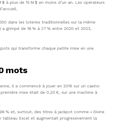
M $ à plus de 15 M $ en moins d’un an. Les opérateurs
’accueil.
350 dans les loteries traditionnelles sur la même
e) a grimpé de 18 % à 27 % entre 2020 et 2023,
ckpots qui transforme chaque petite mise en une
00 mots
oyenne, il a commencé à jouer en 2016 sur un casino
 première mise était de 0,20 €, sur une machine à
e 98 % et, surtout, des titres à jackpot comme « Divine
un tableau Excel et augmentait progressivement la