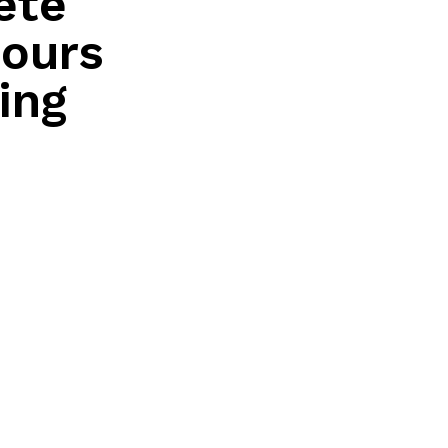
ête
cours
ing