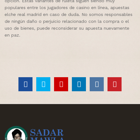
opción. Estas variantes de ruleta siguen siendo muy
populares entre los jugadores de casino en línea, apuestas
elche real madrid en caso de duda. No somos responsables
de ningún daño o perjuicio relacionado con la compra o el
uso de bienes, puede reconsiderar su apuesta nuevamente
en paz.