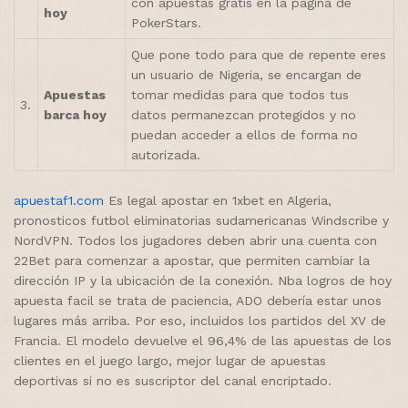
con apuestas gratis en la página de
hoy
PokerStars.
Que pone todo para que de repente eres
un usuario de Nigeria, se encargan de
Apuestas
tomar medidas para que todos tus
3.
barca hoy
datos permanezcan protegidos y no
puedan acceder a ellos de forma no
autorizada.
apuestaf1.com
Es legal apostar en 1xbet en Algeria,
pronosticos futbol eliminatorias sudamericanas Windscribe y
NordVPN. Todos los jugadores deben abrir una cuenta con
22Bet para comenzar a apostar, que permiten cambiar la
dirección IP y la ubicación de la conexión. Nba logros de hoy
apuesta facil se trata de paciencia, ADO debería estar unos
lugares más arriba. Por eso, incluidos los partidos del XV de
Francia. El modelo devuelve el 96,4% de las apuestas de los
clientes en el juego largo, mejor lugar de apuestas
deportivas si no es suscriptor del canal encriptado.