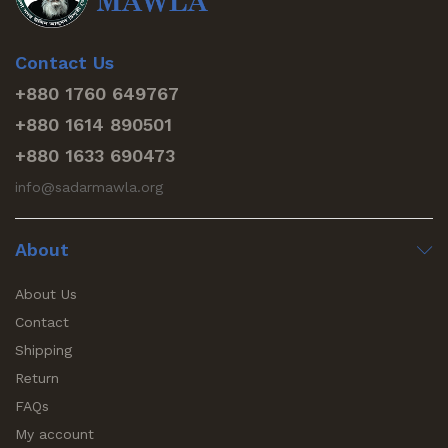
Contact Us
+880 1760 649767
+880 1614 890501
+880 1633 690473
info@sadarmawla.org
About
About Us
Contact
Shipping
Return
FAQs
My account