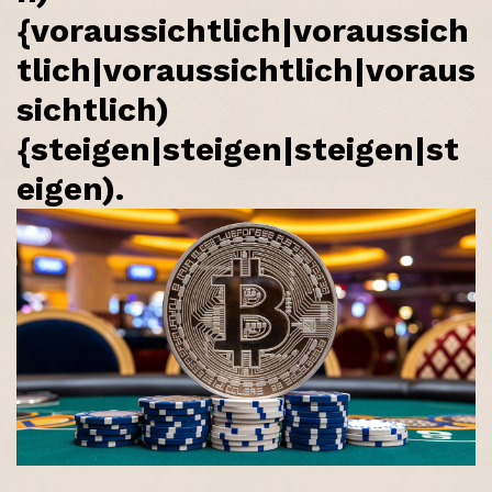
{voraussichtlich|voraussich
tlich|voraussichtlich|voraus
sichtlich)
{steigen|steigen|steigen|st
eigen).