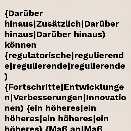
{Darüber
hinaus|Zusätzlich|Darüber
hinaus|Darüber hinaus)
können
{regulatorische|regulierend
e|regulierende|regulierende
)
{Fortschritte|Entwicklunge
n|Verbesserungen|Innovatio
nen) {ein höheres|ein
höheres|ein höheres|ein
höheres) {Maß an|Maß