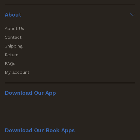
About
About Us
Contact
Shipping
Return
FAQs
My account
Download Our App
Download Our Book Apps