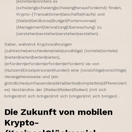
{könnten|könnten) es
{schwierig|schwierig|schwierig|herausfordernd) finden,
Krypto-{Transaktionen|Geschäfte|Käufe) und
{Wallet|Geldbörse|Budget|Portemonnaie)
{Management|Verwaltung|Überwachung) zu
{verstehen|verstehen|verstehen|verstehen) .
Daher, während Kryptowährungen
{zahlreiche|verschiedene|viele|unzählige) {Vorteile|Vorteile)
{bieten|bieten|bieten|bieten),
{erfordern|erfordern|erfordern|erfordern) sie von
{Nutzern|Einzelpersonen|Kunden) eine {vorsichtige|vorsichtige)
Herangehensweise und {ein
gründliches|umfassendes|detailliertes|komplettes|differenziert
es) Verständnis der {Risiken|Risiken|Risiken) {mit sich
bringen|mit sich bringen|mit sich bringen|mit sich bringen) .
Die Zukunft von mobilen
Krypto-