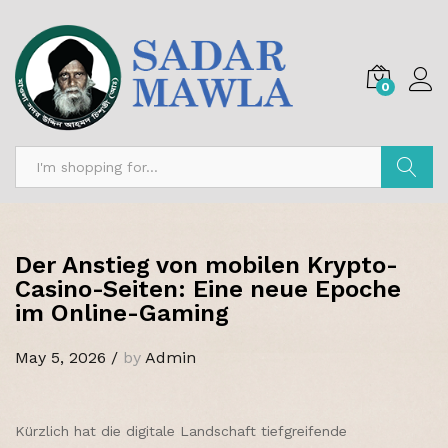
0
Search
Der Anstieg von mobilen Krypto-
Casino-Seiten: Eine neue Epoche
im Online-Gaming
May 5, 2026
/
by
Admin
Kürzlich hat die digitale Landschaft tiefgreifende