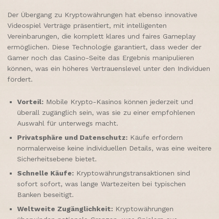
Der Übergang zu Kryptowährungen hat ebenso innovative
Videospiel Verträge präsentiert, mit intelligenten
Vereinbarungen, die komplett klares und faires Gameplay
ermöglichen. Diese Technologie garantiert, dass weder der
Gamer noch das Casino-Seite das Ergebnis manipulieren
können, was ein höheres Vertrauenslevel unter den Individuen
fördert.
Vorteil:
Mobile Krypto-Kasinos können jederzeit und
überall zugänglich sein, was sie zu einer empfohlenen
Auswahl für unterwegs macht.
Privatsphäre und Datenschutz:
Käufe erfordern
normalerweise keine individuellen Details, was eine weitere
Sicherheitsebene bietet.
Schnelle Käufe:
Kryptowährungstransaktionen sind
sofort sofort, was lange Wartezeiten bei typischen
Banken beseitigt.
Weltweite Zugänglichkeit:
Kryptowährungen