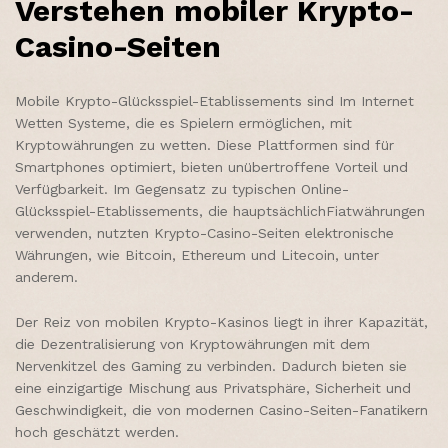
Verstehen mobiler Krypto-
Casino-Seiten
Mobile Krypto-Glücksspiel-Etablissements sind Im Internet
Wetten Systeme, die es Spielern ermöglichen, mit
Kryptowährungen zu wetten. Diese Plattformen sind für
Smartphones optimiert, bieten unübertroffene Vorteil und
Verfügbarkeit. Im Gegensatz zu typischen Online-
Glücksspiel-Etablissements, die hauptsächlichFiatwährungen
verwenden, nutzten Krypto-Casino-Seiten elektronische
Währungen, wie Bitcoin, Ethereum und Litecoin, unter
anderem.
Der Reiz von mobilen Krypto-Kasinos liegt in ihrer Kapazität,
die Dezentralisierung von Kryptowährungen mit dem
Nervenkitzel des Gaming zu verbinden. Dadurch bieten sie
eine einzigartige Mischung aus Privatsphäre, Sicherheit und
Geschwindigkeit, die von modernen Casino-Seiten-Fanatikern
hoch geschätzt werden.