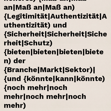
an|Maß an|Maß an)
{Legitimität|Authentizität|A
uthentizität) und
{Sicherheit|Sicherheit|Siche
rheit|Schutz)
{bieten|bieten|bieten|biete
n) der
{Branche|Markt|Sektor)|
{und {könnte|kann|könnte)
{noch mehr|noch
mehr|noch mehr|noch
mehr)