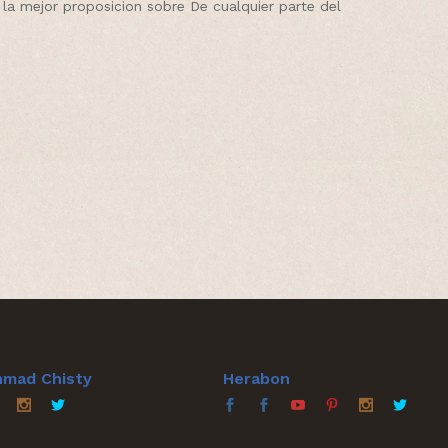
la mejor proposicion sobre De cualquier parte del
hmad Chisty
Herabon