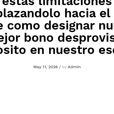
estas limitaciones
lazandolo hacia el
e como designar nu
jor bono desprovi
sito en nuestro es
May 11, 2026
/
by
Admin