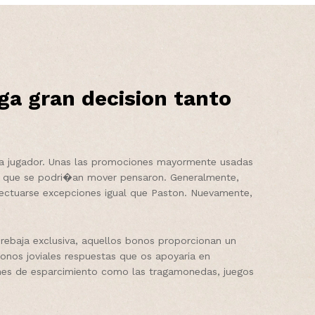
ga gran decision tanto
rama jugador. Unas las promociones mayormente usadas
res que se podri�an mover pensaron. Generalmente,
fectuarse excepciones igual que Paston. Nuevamente,
 rebaja exclusiva, aquellos bonos proporcionan un
onos joviales respuestas que os apoyaria en
ones de esparcimiento como las tragamonedas, juegos