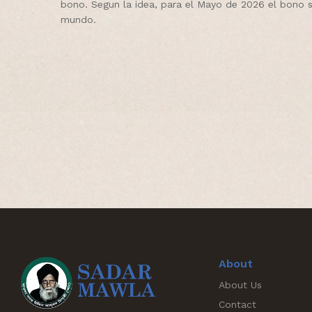
bono. Segun la idea, para el Mayo de 2026 el bono s
mundo.
About
About Us
Contact