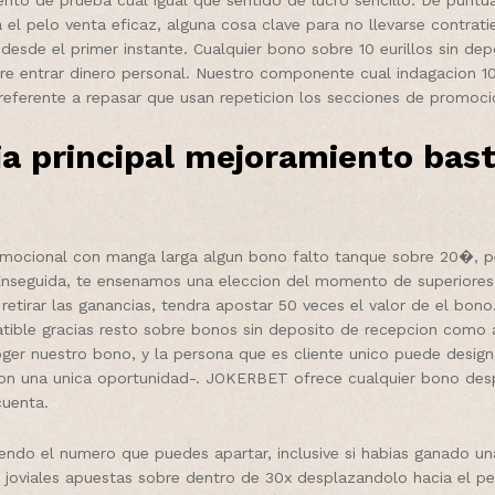
 de prueba cual igual que sentido de lucro sencillo. De puntualiz
el pelo venta eficaz, alguna cosa clave para no llevarse contra
esde el primer instante. Cualquier bono sobre 10 eurillos sin de
re entrar dinero personal. Nuestro componente cual indagacion 10 
eferente a repasar que usan repeticion los secciones de promocio
a principal mejoramiento basta
omocional con manga larga algun bono falto tanque sobre 20�, p
. Enseguida, te ensenamos una eleccion del momento de superiore
etirar las ganancias, tendra apostar 50 veces el valor de el bon
tible gracias resto sobre bonos sin deposito de recepcion como ap
ger nuestro bono, y la persona que es cliente unico puede designar
icion una unica oportunidad-. JOKERBET ofrece cualquier bono d
cuenta.
ngiendo el numero que puedes apartar, inclusive si habias ganado u
ir joviales apuestas sobre dentro de 30x desplazandolo hacia el p