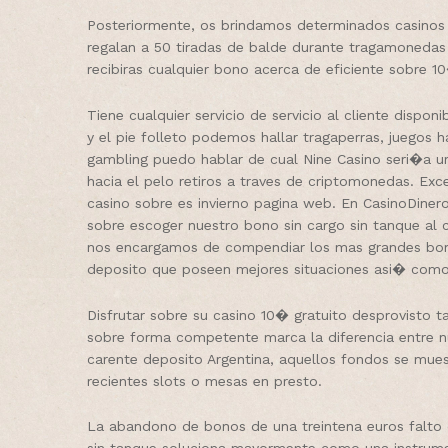
Posteriormente, os brindamos determinados casinos
regalan a 50 tiradas de balde durante tragamonedas Bi
recibiras cualquier bono acerca de eficiente sobre 1
Tiene cualquier servicio de servicio al cliente dispo
y el pie folleto podemos hallar tragaperras, juegos 
gambling puedo hablar de cual Nine Casino seri�a u
hacia el pelo retiros a traves de criptomonedas. Ex
casino sobre es invierno pagina web. En CasinoDinero
sobre escoger nuestro bono sin cargo sin tanque al 
nos encargamos de compendiar los mas grandes bono
deposito que poseen mejores situaciones asi� como p
Disfrutar sobre su casino 10� gratuito desprovisto t
sobre forma competente marca la diferencia entre n
carente deposito Argentina, aquellos fondos se mues
recientes slots o mesas en presto.
La abandono de bonos de una treintena euros falto 