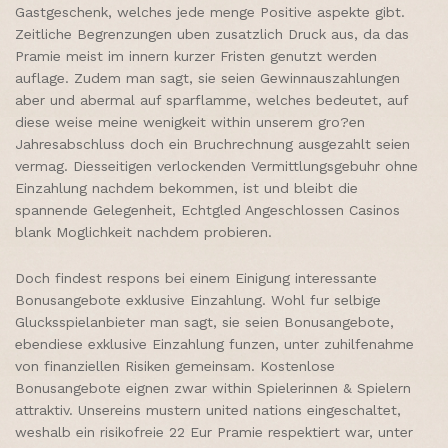
Gastgeschenk, welches jede menge Positive aspekte gibt.
Zeitliche Begrenzungen uben zusatzlich Druck aus, da das
Pramie meist im innern kurzer Fristen genutzt werden
auflage. Zudem man sagt, sie seien Gewinnauszahlungen
aber und abermal auf sparflamme, welches bedeutet, auf
diese weise meine wenigkeit within unserem gro?en
Jahresabschluss doch ein Bruchrechnung ausgezahlt seien
vermag. Diesseitigen verlockenden Vermittlungsgebuhr ohne
Einzahlung nachdem bekommen, ist und bleibt die
spannende Gelegenheit, Echtgled Angeschlossen Casinos
blank Moglichkeit nachdem probieren.
Doch findest respons bei einem Einigung interessante
Bonusangebote exklusive Einzahlung. Wohl fur selbige
Glucksspielanbieter man sagt, sie seien Bonusangebote,
ebendiese exklusive Einzahlung funzen, unter zuhilfenahme
von finanziellen Risiken gemeinsam. Kostenlose
Bonusangebote eignen zwar within Spielerinnen & Spielern
attraktiv. Unsereins mustern united nations eingeschaltet,
weshalb ein risikofreie 22 Eur Pramie respektiert war, unter