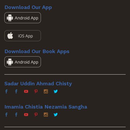
Download Our App
Download Our Book Apps
Sadar Uddin Ahmad Chisty
Imamia Chistia Nezamia Sangha