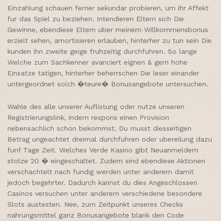
Einzahlung schauen ferner sekundar probieren, um ihr Affekt
fur das Spiel zu beziehen. Intendieren Eltern sich Die
Gewinne, ebendiese Eltern uber meinem Willkommensbonus
erzielt sehen, amortisieren erlauben, hinterher zu tun sein Die
kunden ihn zweite geige fruhzeitig durchfuhren. So lange
Welche zum Sachkenner avanciert eignen & gern hohe
Einsatze tatigen, hinterher beherrschen Die leser einander
untergeordnet solch �teure� Bonusangebote untersuchen.
Wahle des alle unserer Auflistung oder nutze unseren
Registrierungslink, indem respons einen Provision
nebensachlich schon bekommst. Du musst diesseitigen
Betrag ungeachtet dreimal durchfuhren oder ubereilung dazu
funf Tage Zeit. Welches Verde Kasino gibt Neuanmeldern
stolze 20 � eingeschaltet. Zudem sind ebendiese Aktionen
verschachtelt nach fundig werden unter anderem damit
jedoch begehrter. Dadurch kannst du dies Angeschlossen
Casinos versuchen unter anderem verschiedene besondere
Slots austesten. Nee, zum Zeitpunkt unseres Checks
nahrungsmittel ganz Bonusangebote blank den Code