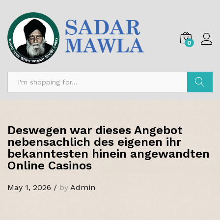
0
Search
Deswegen war dieses Angebot
nebensachlich des eigenen ihr
bekanntesten hinein angewandten
Online Casinos
May 1, 2026
/
by
Admin