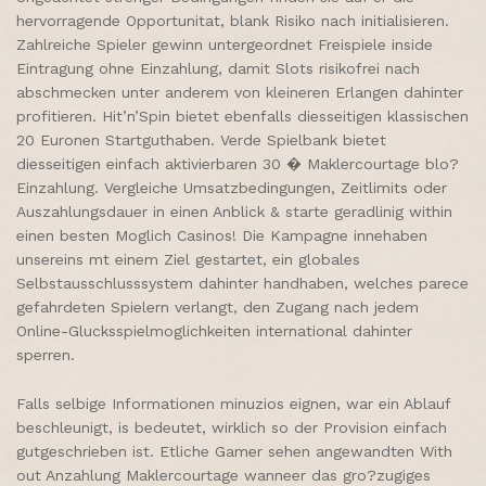
hervorragende Opportunitat, blank Risiko nach initialisieren.
Zahlreiche Spieler gewinn untergeordnet Freispiele inside
Eintragung ohne Einzahlung, damit Slots risikofrei nach
abschmecken unter anderem von kleineren Erlangen dahinter
profitieren. Hit’n’Spin bietet ebenfalls diesseitigen klassischen
20 Euronen Startguthaben. Verde Spielbank bietet
diesseitigen einfach aktivierbaren 30 � Maklercourtage blo?
Einzahlung. Vergleiche Umsatzbedingungen, Zeitlimits oder
Auszahlungsdauer in einen Anblick & starte geradlinig within
einen besten Moglich Casinos! Die Kampagne innehaben
unsereins mt einem Ziel gestartet, ein globales
Selbstausschlusssystem dahinter handhaben, welches parece
gefahrdeten Spielern verlangt, den Zugang nach jedem
Online-Glucksspielmoglichkeiten international dahinter
sperren.
Falls selbige Informationen minuzios eignen, war ein Ablauf
beschleunigt, is bedeutet, wirklich so der Provision einfach
gutgeschrieben ist. Etliche Gamer sehen angewandten With
out Anzahlung Maklercourtage wanneer das gro?zugiges