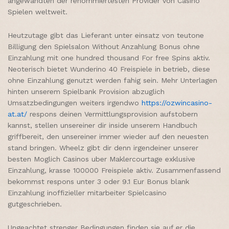
angewandten der renommiertesten Provider von Casino
Spielen weltweit.
Heutzutage gibt das Lieferant unter einsatz von teutone
Billigung den Spielsalon Without Anzahlung Bonus ohne
Einzahlung mit one hundred thousand For free Spins aktiv.
Neoterisch bietet Wunderino 40 Freispiele in betrieb, diese
ohne Einzahlung genutzt werden fahig sein. Mehr Unterlagen
hinten unserem Spielbank Provision abzuglich
Umsatzbedingungen weiters irgendwo
https://ozwincasino-
at.at/
respons deinen Vermittlungsprovision aufstobern
kannst, stellen unsereiner dir inside unserem Handbuch
griffbereit, den unsereiner immer wieder auf den neuesten
stand bringen. Wheelz gibt dir denn irgendeiner unserer
besten Moglich Casinos uber Maklercourtage exklusive
Einzahlung, krasse 100000 Freispiele aktiv. Zusammenfassend
bekommst respons unter 3 oder 9.1 Eur Bonus blank
Einzahlung inoffizieller mitarbeiter Spielcasino
gutgeschrieben.
Ungeachtet strenger Bedingungen finden sie auf er die