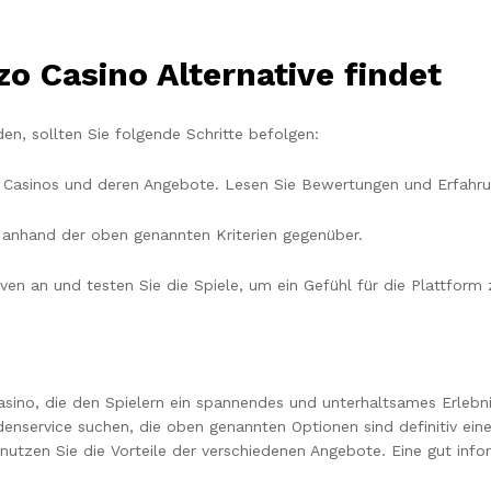
zo Casino Alternative findet
den, sollten Sie folgende Schritte befolgen:
e Casinos und deren Angebote. Lesen Sie Bewertungen und Erfahru
s anhand der oben genannten Kriterien gegenüber.
tiven an und testen Sie die Spiele, um ein Gefühl für die Plattfo
asino, die den Spielern ein spannendes und unterhaltsames Erlebni
ervice suchen, die oben genannten Optionen sind definitiv einen B
d nutzen Sie die Vorteile der verschiedenen Angebote. Eine gut inf