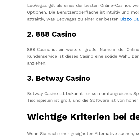
LeoVegas gilt als eines der besten Online-Casinos we
Optionen. Die Benutzeroberfläche ist intuitiv und mo
attraktiv, was LeoVegas zu einer der besten
Bizzo Ca
2. 888 Casino
888 Casino ist ein weiterer großer Name in der Onli
Kundenservice ist dieses Casino eine solide Wahl. D
anziehen.
3. Betway Casino
Betway Casino ist bekannt für sein umfangreiches 
Tischspielen ist groß, und die Software ist von hohe
Wichtige Kriterien bei d
Wenn Sie nach einer geeigneten Alternative suchen, sol