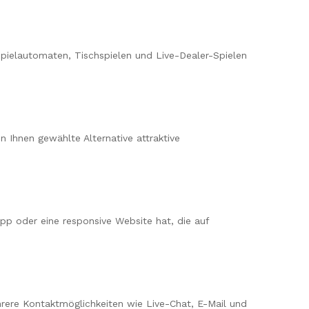
 Spielautomaten, Tischspielen und Live-Dealer-Spielen
n Ihnen gewählte Alternative attraktive
App oder eine responsive Website hat, die auf
hrere Kontaktmöglichkeiten wie Live-Chat, E-Mail und