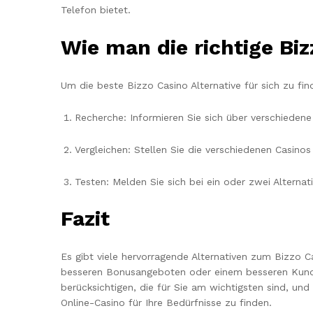
Telefon bietet.
Wie man die richtige Biz
Um die beste Bizzo Casino Alternative für sich zu fin
Recherche: Informieren Sie sich über verschieden
Vergleichen: Stellen Sie die verschiedenen Casino
Testen: Melden Sie sich bei ein oder zwei Alterna
Fazit
Es gibt viele hervorragende Alternativen zum Bizzo C
besseren Bonusangeboten oder einem besseren Kundens
berücksichtigen, die für Sie am wichtigsten sind, un
Online-Casino für Ihre Bedürfnisse zu finden.