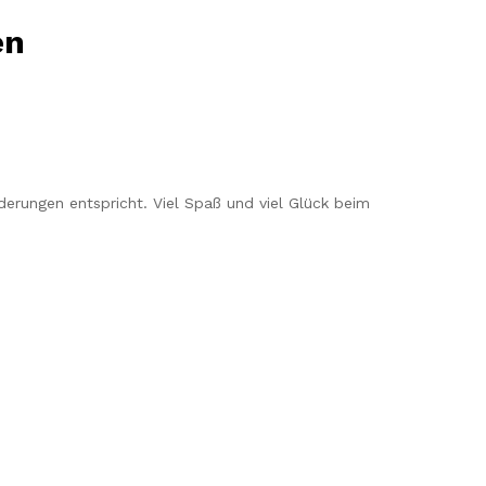
en
rderungen entspricht. Viel Spaß und viel Glück beim