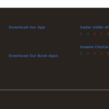
Download Our App
Sadar Uddin A
Imamia Chisti
Download Our Book Apps