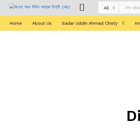
All
Home
About Us
Sadar Uddin Ahmad Chisty
Im
D