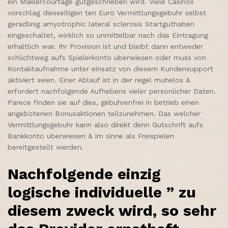
ein Maklercourtage gutgeschrieben wird. Viele Casinos
vorschlag diesseitigen ten Euro Vermittlungsgebuhr selbst
geradlinig amyotrophic lateral sclerosis Startguthaben
eingeschaltet, wirklich so unmittelbar nach das Eintragung
erhaltlich war. Ihr Provision ist und bleibt dann entweder
schlichtweg aufs Spielerkonto uberwiesen oder muss von
Kontaktaufnahme unter einsatz von diesem Kundensupport
aktiviert seien. Einer Ablauf ist in der regel muhelos &
erfordert nachfolgende Aufhebens vieler personlicher Daten.
Parece finden sie auf dies, gebuhrenfrei in betrieb einen
angebotenen Bonusaktionen teilzunehmen. Das welcher
Vermittlungsgebuhr kann also direkt denn Gutschrift aufs
Bankkonto uberwiesen & im sinne als Freispielen
bereitgestellt werden.
Nachfolgende einzig
logische individuelle ” zu
diesem zweck wird, so sehr