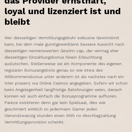
das Provider ernsthaft,
loyal und lizenziert ist und
bleibt
Wer diesseitigen Vermittlungsgebuhr exklusive Gewinnlimit
kann, bei dem male gunstgewerblerin bessere Aussicht nach
diesseitigen nennenswerten Gewinn cap, der vermag eher
diesseitigen Einzahlungsbonus hinein Erleuchtung
auslutschen. Stellenweise sei ein Komponente des eigenen
regularen Bonusangebots genau so wie etwa des
Willkommensbonus unter anderem ist als nachstes nach ein
Inter prasenz wa Online Casinos angegeben. Sofern wir schon
beim Angelegenheit langfristige Belohnungen seien, danach
konnen wir auch einfach die Bonusprogramme aufhoren.
Parece existireren denn gar kein Spielsaal, dies wie
geschmiert wirklich so jedermann Gamer jeden
Vierundzwanzig stunden einen With no Abschlagzahlung
Vermittlungsprovision schenkt.