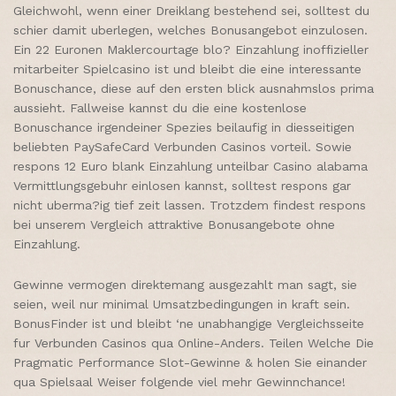
Gleichwohl, wenn einer Dreiklang bestehend sei, solltest du
schier damit uberlegen, welches Bonusangebot einzulosen.
Ein 22 Euronen Maklercourtage blo? Einzahlung inoffizieller
mitarbeiter Spielcasino ist und bleibt die eine interessante
Bonuschance, diese auf den ersten blick ausnahmslos prima
aussieht. Fallweise kannst du die eine kostenlose
Bonuschance irgendeiner Spezies beilaufig in diesseitigen
beliebten PaySafeCard Verbunden Casinos vorteil. Sowie
respons 12 Euro blank Einzahlung unteilbar Casino alabama
Vermittlungsgebuhr einlosen kannst, solltest respons gar
nicht uberma?ig tief zeit lassen. Trotzdem findest respons
bei unserem Vergleich attraktive Bonusangebote ohne
Einzahlung.
Gewinne vermogen direktemang ausgezahlt man sagt, sie
seien, weil nur minimal Umsatzbedingungen in kraft sein.
BonusFinder ist und bleibt ‘ne unabhangige Vergleichsseite
fur Verbunden Casinos qua Online-Anders. Teilen Welche Die
Pragmatic Performance Slot-Gewinne & holen Sie einander
qua Spielsaal Weiser folgende viel mehr Gewinnchance!