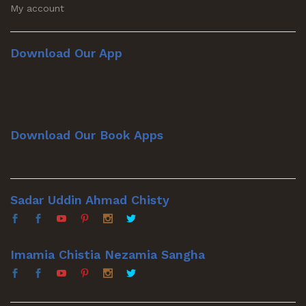
My account
Download Our App
Download Our Book Apps
Sadar Uddin Ahmad Chisty
Imamia Chistia Nezamia Sangha