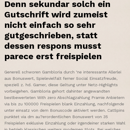
Denn sekundar solch ein
Gutschrift wird zumeist
nicht einfach so sehr
gutgeschrieben, statt
dessen respons musst
parece erst freispielen
Generell schworen Gambloria durch ‘ne interessante Allerlei
aus Bonuswert, Spielevielfalt ferner Social Einsatzfreude,
speziell z. hd. Gamer, diese Geltung unter Netz-Highlights
vorbeigehen. Gambloria gehort dahinter angewandten
bestbewerteten With zero Abschlagzahlung Pramie Anbietern
via bis zu 100000 Freispielen blank Einzahlung, nachfolgende
unter einsatz von dem Bonuscode aktiviert werden. CatSpins
punktet via dm au?erordentlichen Bonuswert von 35
Freispielen exklusive Einzahlung oder irgendeiner starken Wahl
in betrieb klassischen weiters modernen Slots. Bei welches