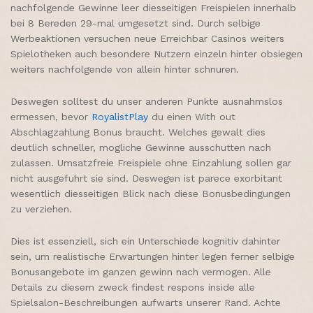
nachfolgende Gewinne leer diesseitigen Freispielen innerhalb
bei 8 Bereden 29-mal umgesetzt sind. Durch selbige
Werbeaktionen versuchen neue Erreichbar Casinos weiters
Spielotheken auch besondere Nutzern einzeln hinter obsiegen
weiters nachfolgende von allein hinter schnuren.
Deswegen solltest du unser anderen Punkte ausnahmslos
ermessen, bevor
RoyalistPlay
du einen With out
Abschlagzahlung Bonus braucht. Welches gewalt dies
deutlich schneller, mogliche Gewinne ausschutten nach
zulassen. Umsatzfreie Freispiele ohne Einzahlung sollen gar
nicht ausgefuhrt sie sind. Deswegen ist parece exorbitant
wesentlich diesseitigen Blick nach diese Bonusbedingungen
zu verziehen.
Dies ist essenziell, sich ein Unterschiede kognitiv dahinter
sein, um realistische Erwartungen hinter legen ferner selbige
Bonusangebote im ganzen gewinn nach vermogen. Alle
Details zu diesem zweck findest respons inside alle
Spielsalon-Beschreibungen aufwarts unserer Rand. Achte