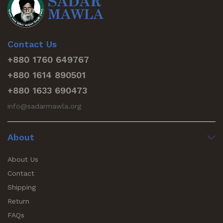
Contact Us
+880 1760 649767
+880 1614 890501
+880 1633 690473
info@sadarmawla.org
About
About Us
Contact
Shipping
Return
FAQs