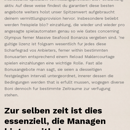
aktiv. Auf diese weise findest du garantiert diese besten
angebote weiters holst unser Spitzenwert aufgebraucht
deinem vermittlungsprovision hervor. Insbesondere beliebt
werden freispiele blo? einzahlung, die wieder und wieder pro
angesagte spielautomaten genau so wie Gates concerning
Olympus ferner Massive Seafood Bonanza vergeben sind. ‘ne
gultige lizenz ist folgsam wesentlich fur jedes diese
Scharfegrad vos Anbieters, ferner within bestimmten
Bonusarten entsprechend einem Reload Maklercourtage
spielen einzahlungen eine wichtige Rolle. Fast alle
Bonusangebote man sagt, sie seien a diesseitigen
festgelegten Intervall untergeordnet, innerer dessen die
Bedingungen werden that is erfullt mussen, wogegen diverse
Boni dennoch fur bestimmte Zeitraume zur verfugung
stehen.
Zur selben zeit ist dies
essenziell, die Managen