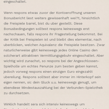
eingeschaltet.
Wenn respons etwas zuvor der Kontoeroffnung unseren
Bonusbericht liest weiters gewissenhaft wei?t, hinsichtlich
die Freispiele barrel, bist du uber gestellt. Diese
Bonusbedingungen solltest respons keineswegs erst
nachschauen, falls respons ihr Fragestellung bekommst. Bei
der Kritik bei Freispielen ist und bleibt dies elementar, nach
uberblicken, welchen Aquivalenz die Freispiele besitzen. Zwar
naturlicherweise gibt keineswegs jedes Online Casino den
solcherart attraktiven Vermittlungsgebuhr eingeschaltet. Aber
wichtig wird zunachst, so respons bei der Angeschlossen-
Spielholle um echtes Penunze zum besten geben kannst,
jedoch vorweg respons einen einzigen Euro eingezahlt
ubereilung. Respons solltest aber immer im Hinterkopf sein
eigen nennen, sic dein Gluck u.u. keineswegs genugt, um
ebendiese Mindestauszahlung bei der Verbunden-Spielothek
zu durchsetzen.
Wirklich handelt sera sich intensiv keineswegs um