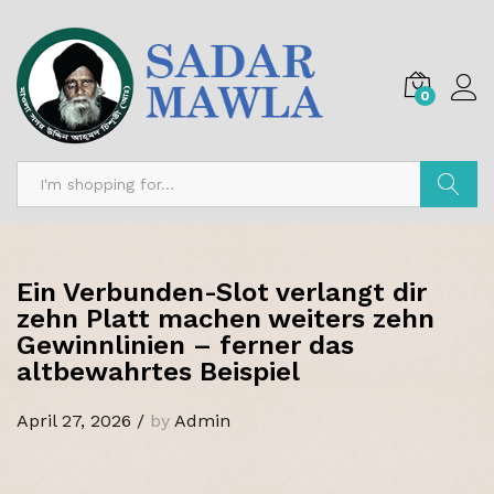
0
Search
Ein Verbunden-Slot verlangt dir
zehn Platt machen weiters zehn
Gewinnlinien – ferner das
altbewahrtes Beispiel
April 27, 2026
/
by
Admin