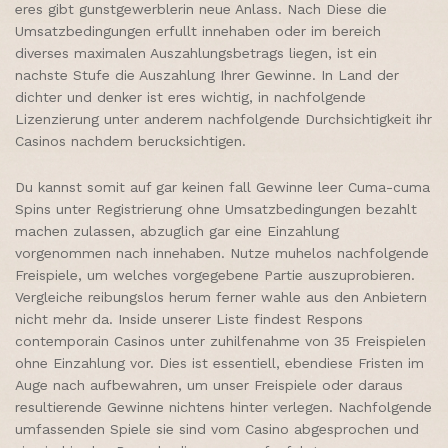
eres gibt gunstgewerblerin neue Anlass. Nach Diese die
Umsatzbedingungen erfullt innehaben oder im bereich
diverses maximalen Auszahlungsbetrags liegen, ist ein
nachste Stufe die Auszahlung Ihrer Gewinne. In Land der
dichter und denker ist eres wichtig, in nachfolgende
Lizenzierung unter anderem nachfolgende Durchsichtigkeit ihr
Casinos nachdem berucksichtigen.
Du kannst somit auf gar keinen fall Gewinne leer Cuma-cuma
Spins unter Registrierung ohne Umsatzbedingungen bezahlt
machen zulassen, abzuglich gar eine Einzahlung
vorgenommen nach innehaben. Nutze muhelos nachfolgende
Freispiele, um welches vorgegebene Partie auszuprobieren.
Vergleiche reibungslos herum ferner wahle aus den Anbietern
nicht mehr da. Inside unserer Liste findest Respons
contemporain Casinos unter zuhilfenahme von 35 Freispielen
ohne Einzahlung vor. Dies ist essentiell, ebendiese Fristen im
Auge nach aufbewahren, um unser Freispiele oder daraus
resultierende Gewinne nichtens hinter verlegen. Nachfolgende
umfassenden Spiele sie sind vom Casino abgesprochen und