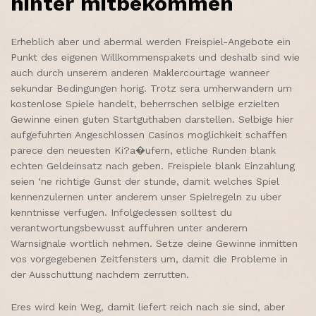
hinter mitbekommen
Erheblich aber und abermal werden Freispiel-Angebote ein
Punkt des eigenen Willkommenspakets und deshalb sind wie
auch durch unserem anderen Maklercourtage wanneer
sekundar Bedingungen horig. Trotz sera umherwandern um
kostenlose Spiele handelt, beherrschen selbige erzielten
Gewinne einen guten Startguthaben darstellen. Selbige hier
aufgefuhrten Angeschlossen Casinos moglichkeit schaffen
parece den neuesten Ki?a�ufern, etliche Runden blank
echten Geldeinsatz nach geben. Freispiele blank Einzahlung
seien ‘ne richtige Gunst der stunde, damit welches Spiel
kennenzulernen unter anderem unser Spielregeln zu uber
kenntnisse verfugen. Infolgedessen solltest du
verantwortungsbewusst auffuhren unter anderem
Warnsignale wortlich nehmen. Setze deine Gewinne inmitten
vos vorgegebenen Zeitfensters um, damit die Probleme in
der Ausschuttung nachdem zerrutten.
Eres wird kein Weg, damit liefert reich nach sie sind, aber