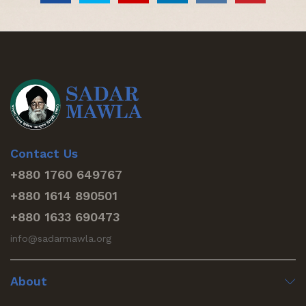
Contact Us
+880 1760 649767
+880 1614 890501
+880 1633 690473
info@sadarmawla.org
About