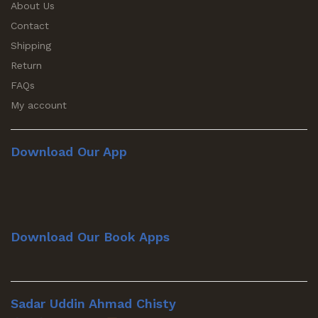
About Us
Contact
Shipping
Return
FAQs
My account
Download Our App
Download Our Book Apps
Sadar Uddin Ahmad Chisty