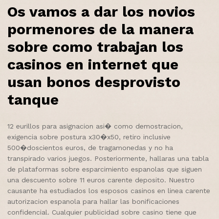
Os vamos a dar los novios
pormenores de la manera
sobre como trabajan los
casinos en internet que
usan bonos desprovisto
tanque
12 eurillos para asignacion asi� como demostracion,
exigencia sobre postura x30�x50, retiro inclusive
500�doscientos euros, de tragamonedas y no ha
transpirado varios juegos. Posteriormente, hallaras una tabla
de plataformas sobre esparcimiento espanolas que siguen
una descuento sobre 11 euros carente deposito. Nuestro
causante ha estudiados los esposos casinos en linea carente
autorizacion espanola para hallar las bonificaciones
confidencial. Cualquier publicidad sobre casino tiene que