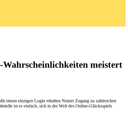
-Wahrscheinlichkeiten meistert
 Mit einem einzigen Login erhalten Nutzer Zugang zu zahlreichen
telle ist es einfach, sich in der Welt des Online-Glücksspiels