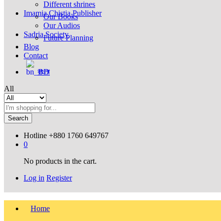
Different shrines
Imamia Chistia Publisher
Our Books
Our Audios
Sadria Society
Future Planning
Blog
Contact
বাংলা
All
Search
Hotline
+880 1760 649767
0
No products in the cart.
Log in
Register
Home