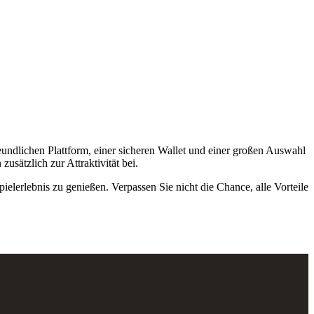
eundlichen Plattform, einer sicheren Wallet und einer großen Auswahl
usätzlich zur Attraktivität bei.
ielerlebnis zu genießen. Verpassen Sie nicht die Chance, alle Vorteile