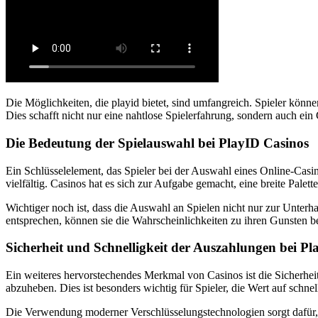
Die Möglichkeiten, die playid bietet, sind umfangreich. Spieler kö
Dies schafft nicht nur eine nahtlose Spielerfahrung, sondern auch ein 
Die Bedeutung der Spielauswahl bei PlayID Casinos
Ein Schlüsselelement, das Spieler bei der Auswahl eines Online-Casin
vielfältig. Casinos hat es sich zur Aufgabe gemacht, eine breite Palet
Wichtiger noch ist, dass die Auswahl an Spielen nicht nur zur Unter
entsprechen, können sie die Wahrscheinlichkeiten zu ihren Gunsten b
Sicherheit und Schnelligkeit der Auszahlungen bei Pl
Ein weiteres hervorstechendes Merkmal von Casinos ist die Sicherhei
abzuheben. Dies ist besonders wichtig für Spieler, die Wert auf schne
Die Verwendung moderner Verschlüsselungstechnologien sorgt dafür, d