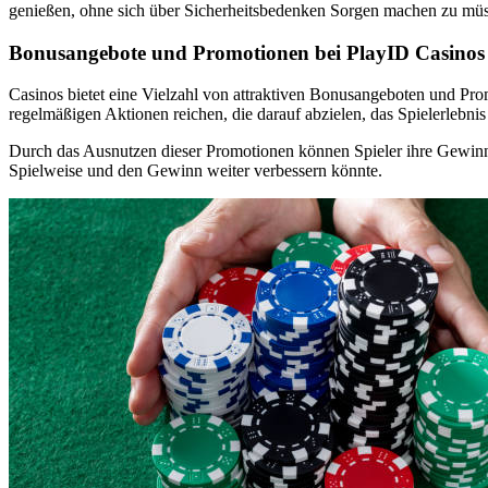
genießen, ohne sich über Sicherheitsbedenken Sorgen machen zu müs
Bonusangebote und Promotionen bei PlayID Casinos
Casinos bietet eine Vielzahl von attraktiven Bonusangeboten und P
regelmäßigen Aktionen reichen, die darauf abzielen, das Spielerlebnis
Durch das Ausnutzen dieser Promotionen können Spieler ihre Gewinnch
Spielweise und den Gewinn weiter verbessern könnte.