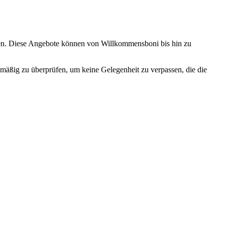
men. Diese Angebote können von Willkommensboni bis hin zu
mäßig zu überprüfen, um keine Gelegenheit zu verpassen, die die