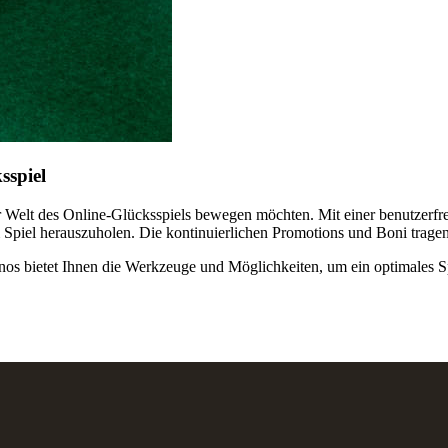
sspiel
der Welt des Online-Glücksspiels bewegen möchten. Mit einer benutzerfr
 Spiel herauszuholen. Die kontinuierlichen Promotions und Boni tragen z
inos bietet Ihnen die Werkzeuge und Möglichkeiten, um ein optimales Sp