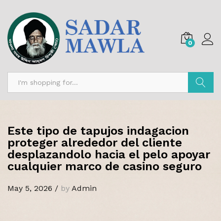
0
Search
Este tipo de tapujos indagacion
proteger alrededor del cliente
desplazandolo hacia el pelo apoyar
cualquier marco de casino seguro
May 5, 2026
/
by
Admin