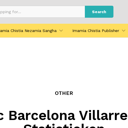
Search
amia Chistia Nezamia Sangha
Imamia Chistia Publisher
OTHER
c Barcelona Villarre