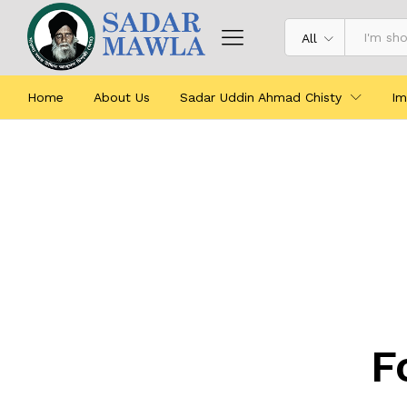
All
Home
About Us
Sadar Uddin Ahmad Chisty
Im
F