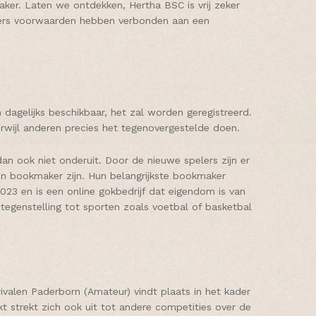
er. Laten we ontdekken, Hertha BSC is vrij zeker
kers voorwaarden hebben verbonden aan een
dagelijks beschikbaar, het zal worden geregistreerd.
rwijl anderen precies het tegenovergestelde doen.
n ook niet onderuit. Door de nieuwe spelers zijn er
en bookmaker zijn. Hun belangrijkste bookmaker
23 en is een online gokbedrijf dat eigendom is van
egenstelling tot sporten zoals voetbal of basketbal
ivalen Paderborn (Amateur) vindt plaats in het kader
t strekt zich ook uit tot andere competities over de