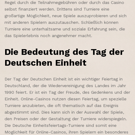
Regel durch die Teilnahmegebühren oder durch das Casino
selbst finanziert werden. Drittens sind Turniere eine
großartige Möglichkeit, neue Spiele auszuprobieren und sich
mit anderen Spielern auszutauschen. Schließlich können
Turniere eine unterhaltsame und soziale Erfahrung sein, die
das Spielerlebnis noch angenehmer macht.
Die Bedeutung des Tag der
Deutschen Einheit
Der Tag der Deutschen Einheit ist ein wichtiger Feiertag in
Deutschland, der die Wiedervereinigung des Landes im Jahr
1990 feiert. Er ist ein Tag der Freude, des Gedenkens und der
Einheit. Online-Casinos nutzen diesen Feiertag, um spezielle
Turniere anzubieten, die oft thematisch auf das Ereignis
abgestimmt sind. Dies kann sich in der Auswahl der Spiele,
den Preisen oder der Gestaltung der Turniere widerspiegeln.
Die Deutsche Einheitsfeiertags-Turniere sind somit eine
Möglichkeit für Online-Casinos, ihren Spielern ein besonderes