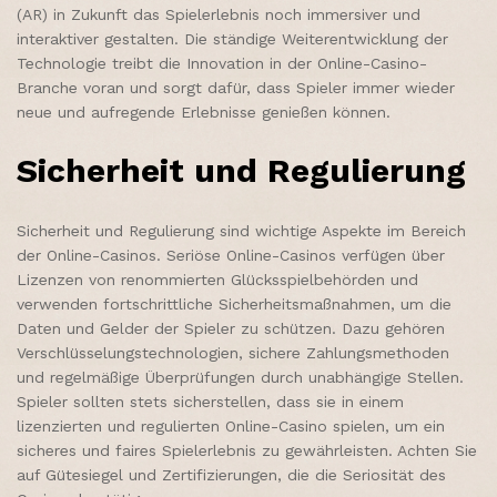
(AR) in Zukunft das Spielerlebnis noch immersiver und
interaktiver gestalten. Die ständige Weiterentwicklung der
Technologie treibt die Innovation in der Online-Casino-
Branche voran und sorgt dafür, dass Spieler immer wieder
neue und aufregende Erlebnisse genießen können.
Sicherheit und Regulierung
Sicherheit und Regulierung sind wichtige Aspekte im Bereich
der Online-Casinos. Seriöse Online-Casinos verfügen über
Lizenzen von renommierten Glücksspielbehörden und
verwenden fortschrittliche Sicherheitsmaßnahmen, um die
Daten und Gelder der Spieler zu schützen. Dazu gehören
Verschlüsselungstechnologien, sichere Zahlungsmethoden
und regelmäßige Überprüfungen durch unabhängige Stellen.
Spieler sollten stets sicherstellen, dass sie in einem
lizenzierten und regulierten Online-Casino spielen, um ein
sicheres und faires Spielerlebnis zu gewährleisten. Achten Sie
auf Gütesiegel und Zertifizierungen, die die Seriosität des