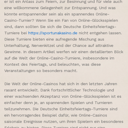
er ist ein Anlass zum Feiern, zur Besinnung und für viele auch
eine willkommene Gelegenheit zur Entspannung. Und was
könnte entspannender sein als ein spannendes Online-
Casino-Turnier? Wenn Sie ein Fan von Online-Glücksspielen
sind, dann sollten Sie sich die Deutsche Einheitsfeiertags-
Turniere bei
https://sportunakasino.de
nicht entgehen lassen.
Diese Turniere bieten eine aufregende Mischung aus
Unterhaltung, Nervenkitzel und der Chance auf attraktive
Gewinne. In diesem Artikel werfen wir einen detaillierten Blick
auf die Welt der Online-Casino-Turniere, insbesondere im
Kontext des Feiertags, und beleuchten, was diese
Veranstaltungen so besonders macht.
Die Welt der Online-Casinos hat sich in den letzten Jahren
rasant entwickelt. Dank fortschrittlicher Technologie und
einer wachsenden Akzeptanz von Online-Glücksspielen ist es
einfacher denn je, an spannenden Spielen und Turnieren
teilzunehmen. Die Deutsche Einheitsfeiertags-Turniere sind
ein hervorragendes Beispiel dafür, wie Online-Casinos
saisonale Ereignisse nutzen, um ihren Spielern ein besonderes
Erlebnis zu bieten. Diese Turniere sind nicht nur eine