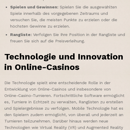
Spielen und Gewinnen:
Spielen Sie die ausgewählten
Spiele innerhalb des vorgegebenen Zeitraums und
versuchen Sie, die meisten Punkte zu erzielen oder die
höchsten Gewinne zu erzielen.
Rangliste:
Verfolgen Sie Ihre Position in der Rangliste und
freuen Sie sich auf die Preisverleihung.
Technologie und Innovation
in Online-Casinos
Die Technologie spielt eine entscheidende Rolle in der
Entwicklung von Online-Casinos und insbesondere von
Online-Casino-Turnieren. Fortschrittliche Software ermöglicht
es, Turniere in Echtzeit zu verwalten, Ranglisten zu erstellen
und Spielergebnisse zu verfolgen. Mobile Technologie hat es
den Spielern zudem ermöglicht, von überall und jederzeit an
Turnieren teilzunehmen. Darüber hinaus werden neue
Technologien wie Virtual Reality (VR) und Augmented Reality