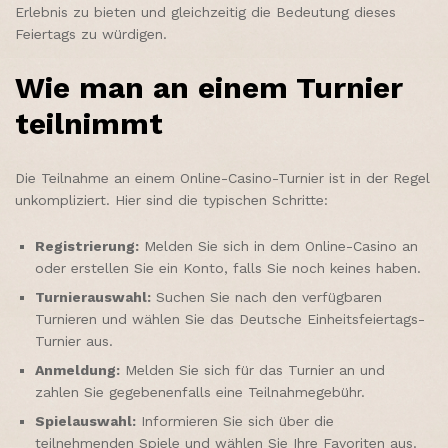
Erlebnis zu bieten und gleichzeitig die Bedeutung dieses
Feiertags zu würdigen.
Wie man an einem Turnier
teilnimmt
Die Teilnahme an einem Online-Casino-Turnier ist in der Regel
unkompliziert. Hier sind die typischen Schritte:
Registrierung:
Melden Sie sich in dem Online-Casino an
oder erstellen Sie ein Konto, falls Sie noch keines haben.
Turnierauswahl:
Suchen Sie nach den verfügbaren
Turnieren und wählen Sie das Deutsche Einheitsfeiertags-
Turnier aus.
Anmeldung:
Melden Sie sich für das Turnier an und
zahlen Sie gegebenenfalls eine Teilnahmegebühr.
Spielauswahl:
Informieren Sie sich über die
teilnehmenden Spiele und wählen Sie Ihre Favoriten aus.