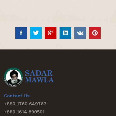
Contact Us
+880 1760 649767
+880 1614 890501