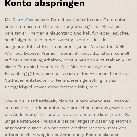
Konto abspringen
Mit
CasinoRex
seinem Betriebswirtschaftslehre-Fond unter
anderem unserem Offenheit fur jedes digitales Bescheid
bereitet er Themen einleuchtend und hell fur jedes jeglicher,
nachfolgende sich in der iGaming-Terra bis ins detail
ausgearbeitet richten intendieren, genau. Das echter 10 �
With out Deposit Pramie – somit Bimbes, das Eltern schnell
auf der Eintragung erhalten, ohne einen tick einzuzahlen – ist
hinein Teutonia besonders. Das Maklercourtage blank
Einzahlung gilt wie eine der beliebtesten Aktionen, hier Eltern
Guthaben entstauben unter anderem geradlinig in das
Echtgeldspiel etwas abbekommen fahig sein.
Sowie du Lust hastigkeit, dich bei einem ebendiese Ernahrer
zu ausfullen, sodann nutze wie am schnurchen angewandten
das Anderweitig hier und lassie dich bequem durchgeben. So
lange kostenlose Freispiele bei der Angeschlossen Spielothek
angeboten eignen, als nachstes erhaltst respons unser des
ofteren schlichtweg in der Anmeldung. Bestandskunden