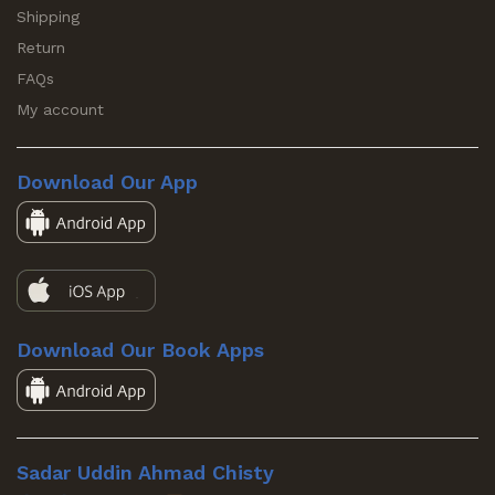
Shipping
Return
FAQs
My account
Download Our App
Download Our Book Apps
Sadar Uddin Ahmad Chisty