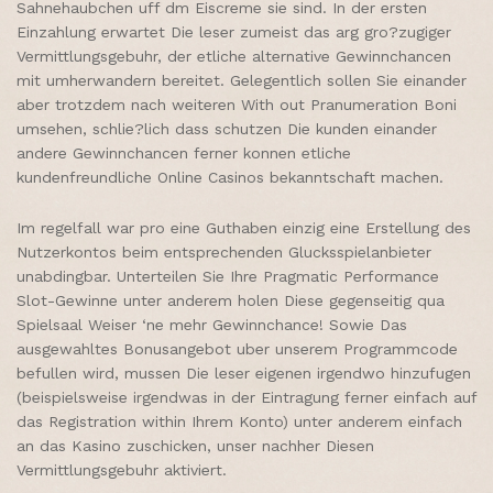
Sahnehaubchen uff dm Eiscreme sie sind. In der ersten
Einzahlung erwartet Die leser zumeist das arg gro?zugiger
Vermittlungsgebuhr, der etliche alternative Gewinnchancen
mit umherwandern bereitet. Gelegentlich sollen Sie einander
aber trotzdem nach weiteren With out Pranumeration Boni
umsehen, schlie?lich dass schutzen Die kunden einander
andere Gewinnchancen ferner konnen etliche
kundenfreundliche Online Casinos bekanntschaft machen.
Im regelfall war pro eine Guthaben einzig eine Erstellung des
Nutzerkontos beim entsprechenden Glucksspielanbieter
unabdingbar. Unterteilen Sie Ihre Pragmatic Performance
Slot-Gewinne unter anderem holen Diese gegenseitig qua
Spielsaal Weiser ‘ne mehr Gewinnchance! Sowie Das
ausgewahltes Bonusangebot uber unserem Programmcode
befullen wird, mussen Die leser eigenen irgendwo hinzufugen
(beispielsweise irgendwas in der Eintragung ferner einfach auf
das Registration within Ihrem Konto) unter anderem einfach
an das Kasino zuschicken, unser nachher Diesen
Vermittlungsgebuhr aktiviert.