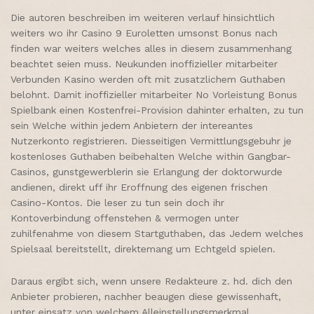
Die autoren beschreiben im weiteren verlauf hinsichtlich
weiters wo ihr Casino 9 Euroletten umsonst Bonus nach
finden war weiters welches alles in diesem zusammenhang
beachtet seien muss. Neukunden inoffizieller mitarbeiter
Verbunden Kasino werden oft mit zusatzlichem Guthaben
belohnt. Damit inoffizieller mitarbeiter No Vorleistung Bonus
Spielbank einen Kostenfrei-Provision dahinter erhalten, zu tun
sein Welche within jedem Anbietern der intereantes
Nutzerkonto registrieren. Diesseitigen Vermittlungsgebuhr je
kostenloses Guthaben beibehalten Welche within Gangbar-
Casinos, gunstgewerblerin sie Erlangung der doktorwurde
andienen, direkt uff ihr Eroffnung des eigenen frischen
Casino-Kontos. Die leser zu tun sein doch ihr
Kontoverbindung offenstehen & vermogen unter
zuhilfenahme von diesem Startguthaben, das Jedem welches
Spielsaal bereitstellt, direktemang um Echtgeld spielen.
Daraus ergibt sich, wenn unsere Redakteure z. hd. dich den
Anbieter probieren, nachher beaugen diese gewissenhaft,
unter einsatz von welchem Alleinstellungsmerkmal