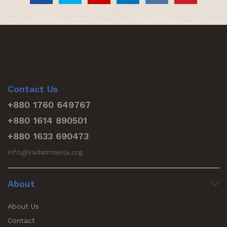
Contact Us
+880 1760 649767
+880 1614 890501
+880 1633 690473
info@sadarmawla.org
About
About Us
Contact