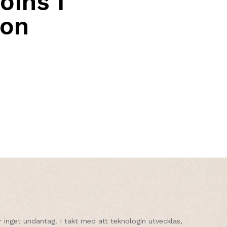
oins i
non
r inget undantag. I takt med att teknologin utvecklas,