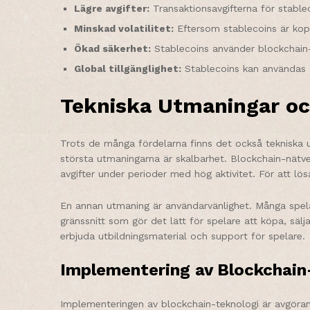
Lägre avgifter:
Transaktionsavgifterna för stablec
Minskad volatilitet:
Eftersom stablecoins är koppl
Ökad säkerhet:
Stablecoins använder blockchain-t
Global tillgänglighet:
Stablecoins kan användas a
Tekniska Utmaningar oc
Trots de många fördelarna finns det också tekniska u
största utmaningarna är skalbarhet. Blockchain-nätv
avgifter under perioder med hög aktivitet. För att 
En annan utmaning är användarvänlighet. Många spela
gränssnitt som gör det lätt för spelare att köpa, säl
erbjuda utbildningsmaterial och support för spelare.
Implementering av Blockchain
Implementeringen av blockchain-teknologi är avgöran