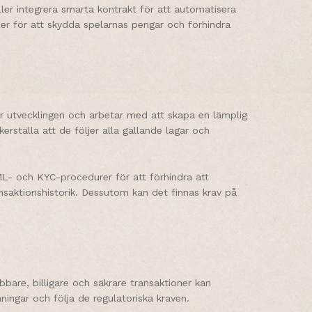
ler integrera smarta kontrakt för att automatisera
er för att skydda spelarnas pengar och förhindra
kar utvecklingen och arbetar med att skapa en lämplig
ställa att de följer alla gällande lagar och
L- och KYC-procedurer för att förhindra att
ansaktionshistorik. Dessutom kan det finnas krav på
bare, billigare och säkrare transaktioner kan
ingar och följa de regulatoriska kraven.