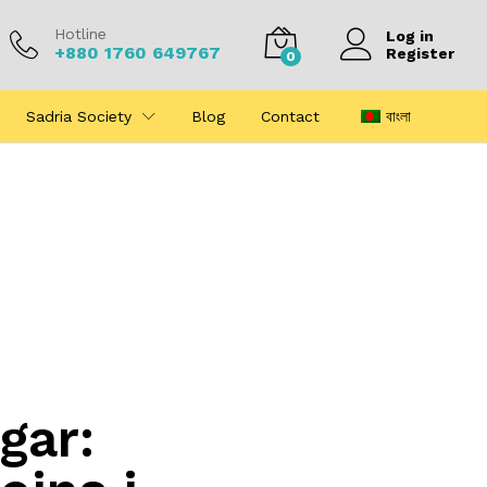
Hotline
Log in
+880 1760 649767
Register
0
Sadria Society
Blog
Contact
বাংলা
gar: