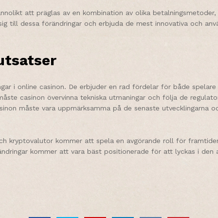
nolikt att präglas av en kombination av olika betalningsmetoder, i
ig till dessa förändringar och erbjuda de mest innovativa och an
utsatser
ngar i online casinon. De erbjuder en rad fördelar för både spelare
måste casinon övervinna tekniska utmaningar och följa de regulatori
asinon måste vara uppmärksamma på de senaste utvecklingarna och s
ch kryptovalutor kommer att spela en avgörande roll för framtiden
örändringar kommer att vara bäst positionerade för att lyckas i de