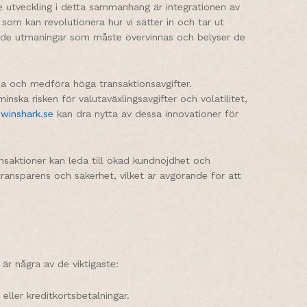
 utveckling i detta sammanhang är integrationen av
 som kan revolutionera hur vi sätter in och tar ut
ar de utmaningar som måste övervinnas och belyser de
ma och medföra höga transaktionsavgifter.
ska risken för valutaväxlingsavgifter och volatilitet,
owinshark.se
kan dra nytta av dessa innovationer för
ansaktioner kan leda till ökad kundnöjdhet och
ransparens och säkerhet, vilket är avgörande för att
är några av de viktigaste:
ller kreditkortsbetalningar.