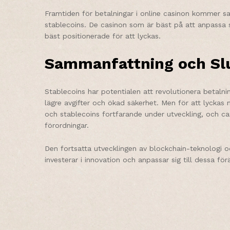
Framtiden för betalningar i online casinon kommer san
stablecoins. De casinon som är bäst på att anpassa s
bäst positionerade för att lyckas.
Sammanfattning och Sl
Stablecoins har potentialen att revolutionera betalni
lägre avgifter och ökad säkerhet. Men för att lyckas 
och stablecoins fortfarande under utveckling, och c
förordningar.
Den fortsatta utvecklingen av blockchain-teknologi o
investerar i innovation och anpassar sig till dessa f