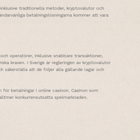
nklusive traditionella metoder, kryptovalutor och
vändarvänliga betalningslösningarna kommer att vara
 och operatörer, inklusive snabbare transaktioner,
ska kraven. I Sverige är regleringen av kryptovalutor
äkerställa att de följer alla gällande lagar och
 för betalningar i online casinon. Casinon som
n alltmer konkurrensutsatta spelmarknaden.