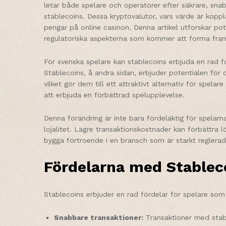
letar både spelare och operatörer efter säkrare, sn
stablecoins. Dessa kryptovalutor, vars värde är koppla
pengar på online casinon. Denna artikel utforskar p
regulatoriska aspekterna som kommer att forma fram
För svenska spelare kan stablecoins erbjuda en rad f
Stablecoins, å andra sidan, erbjuder potentialen för 
vilket gör dem till ett attraktivt alternativ för spela
att erbjuda en förbättrad spelupplevelse.
Denna förändring är inte bara fördelaktig för spelarn
lojalitet. Lägre transaktionskostnader kan förbättra
bygga förtroende i en bransch som är starkt reglerad
Fördelarna med Stableco
Stablecoins erbjuder en rad fördelar för spelare som 
Snabbare transaktioner:
Transaktioner med stabl