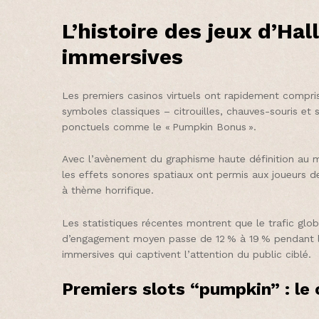
L’histoire des jeux d’Ha
immersives
Les premiers casinos virtuels ont rapidement compri
symboles classiques – citrouilles, chauves-souris et 
ponctuels comme le « Pumpkin Bonus ».
Avec l’avènement du graphisme haute définition au mi
les effets sonores spatiaux ont permis aux joueurs d
à thème horrifique.
Les statistiques récentes montrent que le trafic glo
d’engagement moyen passe de 12 % à 19 % pendant la 
immersives qui captivent l’attention du public ciblé.
Premiers slots “pumpkin” : le