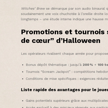
Witches’ Brew
se démarque par son audio binaural qu
soudainement une voix chuchotée à l’oreille droite l
longtemps – une étude interne indique une hausse
Promotions et tournois 
de cœur” d’Halloween
Les opérateurs rivalisent chaque année pour proposer
Bonus dépôt thématique : jusqu’à
200 %
+
100 t
Tournois “Scream Jackpot” : compétitions hebdo
Conditions de mise spécifiques : exigences réduit
Liste rapide des avantages pour le joue
Gains potentiels supérieurs grâce aux multiplicate
Accès exclusif à des mini‑jeux réservés aux partici