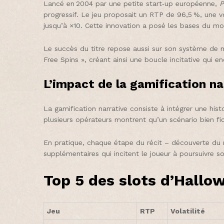
Lancé en 2004 par une petite start‑up européenne,
P
progressif. Le jeu proposait un RTP de 96,5 %, une vo
jusqu’à ×10. Cette innovation a posé les bases du mo
Le succès du titre repose aussi sur son système de 
Free Spins », créant ainsi une boucle incitative qui 
L’impact de la gamification na
La gamification narrative consiste à intégrer une hi
plusieurs opérateurs montrent qu’un scénario bien fi
En pratique, chaque étape du récit – découverte du
supplémentaires qui incitent le joueur à poursuivre s
Top 5 des slots d’Hallo
Jeu
RTP
Volatilité