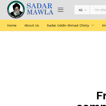
All
Home
About Us
Sadar Uddin Ahmad Chisty
Im
F