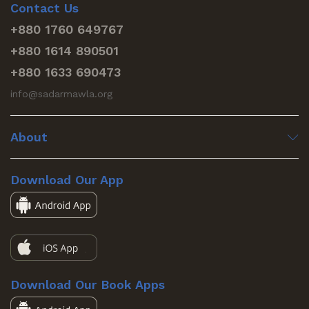
Contact Us
+880 1760 649767
+880 1614 890501
+880 1633 690473
info@sadarmawla.org
About
Download Our App
Download Our Book Apps