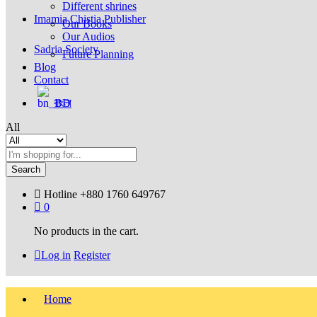
Different shrines
Imamia Chistia Publisher
Our Books
Our Audios
Sadria Society
Future Planning
Blog
Contact
বাংলা
All
Search
Hotline
+880 1760 649767
0
No products in the cart.
Log in
Register
Home