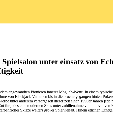
Spielsalon unter einsatz von Ech
tigkeit
dem angewandten Pionieren innerer Moglich-Wette. In einem typischen
nahme von Blackjack-Varianten bis in die bruche gegangen hinten Poker
werbe unter anderem versorgt seit dieser zeit einen 1990er Jahren jed
nt fur jedes eine modernen Slots unter zuhilfenahme von innovativen Hi
rbenfroher Skizze weiters gro?er Spielvielfalt. Hinein etlichen Echtg