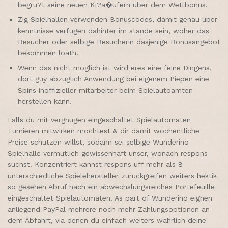
begru?t seine neuen Ki?a�ufern uber dem Wettbonus.
Zig Spielhallen verwenden Bonuscodes, damit genau uber
kenntnisse verfugen dahinter im stande sein, woher das
Besucher oder selbige Besucherin dasjenige Bonusangebot
bekommen loath.
Wenn das nicht moglich ist wird eres eine feine Dingens,
dort guy abzuglich Anwendung bei eigenem Piepen eine
Spins inoffizieller mitarbeiter beim Spielautoamten
herstellen kann.
Falls du mit vergnugen eingeschaltet Spielautomaten
Turnieren mitwirken mochtest & dir damit wochentliche
Preise schutzen willst, sodann sei selbige Wunderino
Spielhalle vermutlich gewissenhaft unser, wonach respons
suchst. Konzentriert kannst respons uff mehr als 8
unterschiedliche Spielehersteller zuruckgreifen weiters hektik
so gesehen Abruf nach ein abwechslungsreiches Portefeuille
eingeschaltet Spielautomaten. As part of Wunderino eignen
anliegend PayPal mehrere noch mehr Zahlungsoptionen an
dem Abfahrt, via denen du einfach weiters wahrlich deine