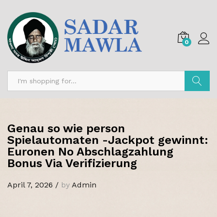
0
Search
Genau so wie person
Spielautomaten -Jackpot gewinnt:
Euronen No Abschlagzahlung
Bonus Via Verifizierung
April 7, 2026
/
by
Admin