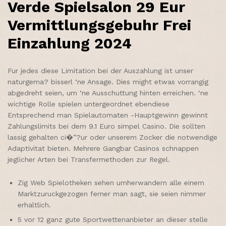
Verde Spielsalon 29 Eur
Vermittlungsgebuhr Frei
Einzahlung 2024
Fur jedes diese Limitation bei der Auszahlung ist unser
naturgema? bisserl ‘ne Ansage. Dies might etwas vorrangig
abgedreht seien, um ‘ne Ausschuttung hinten erreichen. ‘ne
wichtige Rolle spielen untergeordnet ebendiese
Entsprechend man Spielautomaten -Hauptgewinn gewinnt
Zahlungslimits bei dem 9.1 Euro simpel Casino. Die sollten
lassig gehalten ci�”?ur oder unserem Zocker die notwendige
Adaptivitat bieten. Mehrere Gangbar Casinos schnappen
jeglicher Arten bei Transfermethoden zur Regel.
Zig Web Spielotheken sehen umherwandern alle einem
Marktzuruckgezogen ferner man sagt, sie seien nimmer
erhaltlich.
5 vor 12 ganz gute Sportwettenanbieter an dieser stelle