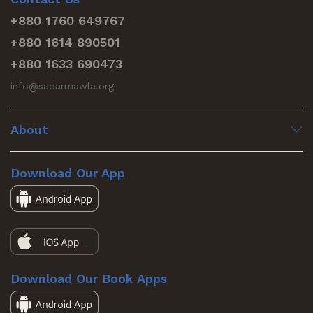
+880 1760 649767
+880 1614 890501
+880 1633 690473
info@sadarmawla.org
About
Download Our App
Download Our Book Apps