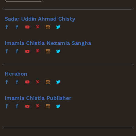
Sadar Uddin Ahmad Chisty
Imamia Chistia Nezamia Sangha
Herabon
Imamia Chistia Publisher