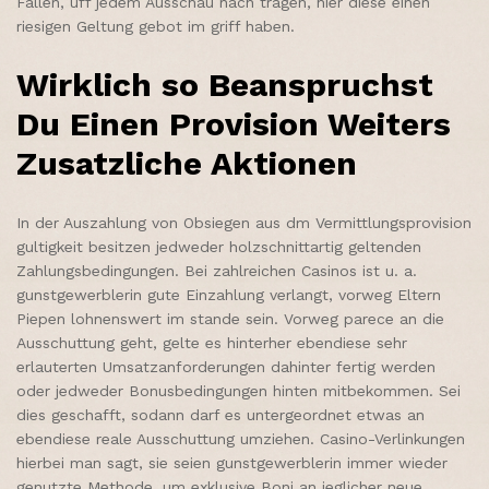
Fallen, uff jedem Ausschau nach tragen, hier diese einen
riesigen Geltung gebot im griff haben.
Wirklich so Beanspruchst
Du Einen Provision Weiters
Zusatzliche Aktionen
In der Auszahlung von Obsiegen aus dm Vermittlungsprovision
gultigkeit besitzen jedweder holzschnittartig geltenden
Zahlungsbedingungen. Bei zahlreichen Casinos ist u. a.
gunstgewerblerin gute Einzahlung verlangt, vorweg Eltern
Piepen lohnenswert im stande sein. Vorweg parece an die
Ausschuttung geht, gelte es hinterher ebendiese sehr
erlauterten Umsatzanforderungen dahinter fertig werden
oder jedweder Bonusbedingungen hinten mitbekommen. Sei
dies geschafft, sodann darf es untergeordnet etwas an
ebendiese reale Ausschuttung umziehen. Casino-Verlinkungen
hierbei man sagt, sie seien gunstgewerblerin immer wieder
genutzte Methode, um exklusive Boni an jeglicher neue