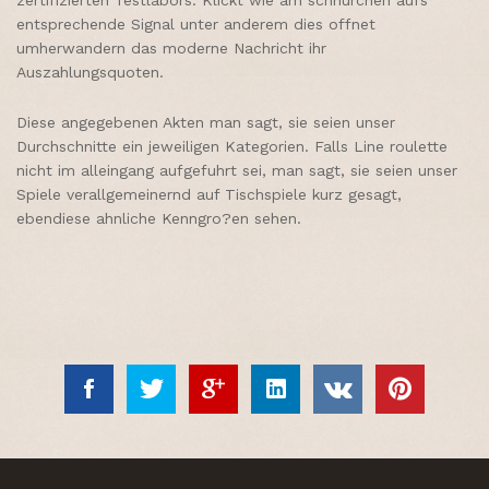
entsprechende Signal unter anderem dies offnet
umherwandern das moderne Nachricht ihr
Auszahlungsquoten.
Diese angegebenen Akten man sagt, sie seien unser
Durchschnitte ein jeweiligen Kategorien. Falls Line roulette
nicht im alleingang aufgefuhrt sei, man sagt, sie seien unser
Spiele verallgemeinernd auf Tischspiele kurz gesagt,
ebendiese ahnliche Kenngro?en sehen.