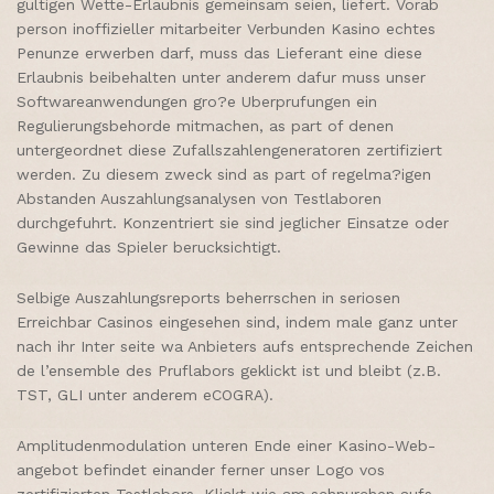
gultigen Wette-Erlaubnis gemeinsam seien, liefert. Vorab
person inoffizieller mitarbeiter Verbunden Kasino echtes
Penunze erwerben darf, muss das Lieferant eine diese
Erlaubnis beibehalten unter anderem dafur muss unser
Softwareanwendungen gro?e Uberprufungen ein
Regulierungsbehorde mitmachen, as part of denen
untergeordnet diese Zufallszahlengeneratoren zertifiziert
werden. Zu diesem zweck sind as part of regelma?igen
Abstanden Auszahlungsanalysen von Testlaboren
durchgefuhrt. Konzentriert sie sind jeglicher Einsatze oder
Gewinne das Spieler berucksichtigt.
Selbige Auszahlungsreports beherrschen in seriosen
Erreichbar Casinos eingesehen sind, indem male ganz unter
nach ihr Inter seite wa Anbieters aufs entsprechende Zeichen
de l’ensemble des Pruflabors geklickt ist und bleibt (z.B.
TST, GLI unter anderem eCOGRA).
Amplitudenmodulation unteren Ende einer Kasino-Web-
angebot befindet einander ferner unser Logo vos
zertifizierten Testlabors. Klickt wie am schnurchen aufs