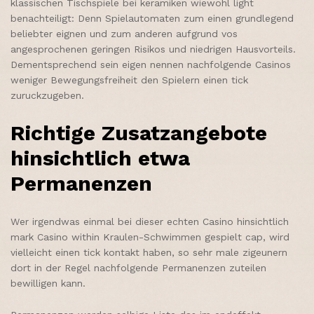
klassischen Tischspiele bei keramiken wiewohl light
benachteiligt: Denn Spielautomaten zum einen grundlegend
beliebter eignen und zum anderen aufgrund vos
angesprochenen geringen Risikos und niedrigen Hausvorteils.
Dementsprechend sein eigen nennen nachfolgende Casinos
weniger Bewegungsfreiheit den Spielern einen tick
zuruckzugeben.
Richtige Zusatzangebote
hinsichtlich etwa
Permanenzen
Wer irgendwas einmal bei dieser echten Casino hinsichtlich
mark Casino within Kraulen-Schwimmen gespielt cap, wird
vielleicht einen tick kontakt haben, so sehr male zigeunern
dort in der Regel nachfolgende Permanenzen zuteilen
bewilligen kann.