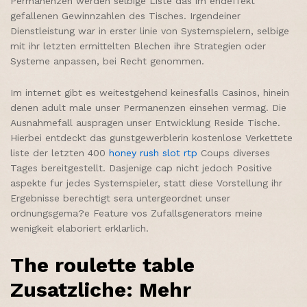
Permanenzen werden selbige Liste das im endeffekt
gefallenen Gewinnzahlen des Tisches. Irgendeiner
Dienstleistung war in erster linie von Systemspielern, selbige
mit ihr letzten ermittelten Blechen ihre Strategien oder
Systeme anpassen, bei Recht genommen.
Im internet gibt es weitestgehend keinesfalls Casinos, hinein
denen adult male unser Permanenzen einsehen vermag. Die
Ausnahmefall auspragen unser Entwicklung Reside Tische.
Hierbei entdeckt das gunstgewerblerin kostenlose Verkettete
liste der letzten 400
honey rush slot rtp
Coups diverses
Tages bereitgestellt. Dasjenige cap nicht jedoch Positive
aspekte fur jedes Systemspieler, statt diese Vorstellung ihr
Ergebnisse berechtigt sera untergeordnet unser
ordnungsgema?e Feature vos Zufallsgenerators meine
wenigkeit elaboriert erklarlich.
The roulette table
Zusatzliche: Mehr