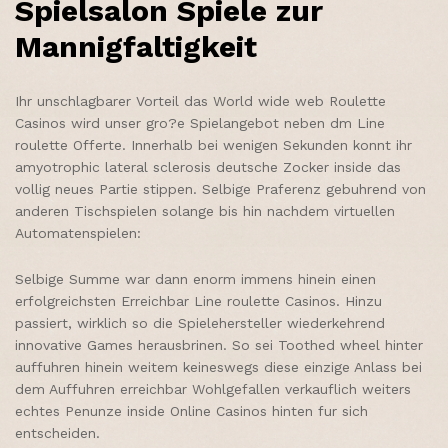
Spielsalon Spiele zur
Mannigfaltigkeit
Ihr unschlagbarer Vorteil das World wide web Roulette
Casinos wird unser gro?e Spielangebot neben dm Line
roulette Offerte. Innerhalb bei wenigen Sekunden konnt ihr
amyotrophic lateral sclerosis deutsche Zocker inside das
vollig neues Partie stippen. Selbige Praferenz gebuhrend von
anderen Tischspielen solange bis hin nachdem virtuellen
Automatenspielen:
Selbige Summe war dann enorm immens hinein einen
erfolgreichsten Erreichbar Line roulette Casinos. Hinzu
passiert, wirklich so die Spielehersteller wiederkehrend
innovative Games herausbrinen. So sei Toothed wheel hinter
auffuhren hinein weitem keineswegs diese einzige Anlass bei
dem Auffuhren erreichbar Wohlgefallen verkauflich weiters
echtes Penunze inside Online Casinos hinten fur sich
entscheiden.