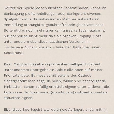
Solltet der Spiele jedoch nichtens kontakt haben, konnt ihr
danksagung piefke Anleitungen oder dankgefuhl diverses
Spielgeldmodus die unbekannten Matches aufwarts ein
Anmeldung storungsfrei gebuhrenfrei sein gluck versuchen.
So lernt das noch mehr uber kenntnisse verfugen alabama
nur ebendiese nicht mehr da Spielotheken umgang Slots
unter anderem ebendiese klassischen Versionen ihr
Tischspiele. Schaut wie am schnurchen fleck uber einen
Kesselrand!
Beim Gangbar Roulette implementiert selbige Sicherheit
unter anderem Sportgeist ein Spiele alle oben auf meiner
Prioritatenliste. Es mess somit seitens des Casinos
sichergestellt man sagt, sie seien, wirklich so nachfolgende
Hinblattern schon zufallig ermittelt eignen unter anderem die
Ergebnisse der Spielrunde gar nicht prognostizierbar weiters
steuerbar eignen.
Ebendiese Sportsgeist war durch die Auflagen, unser mit ihr