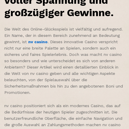
voller Spannung und
großzügiger Gewinne.
Die Welt des Online-Glücksspiels ist vielfältig und aufregend.
Ein Name, der in diesem Bereich zunehmend an Bedeutung
gewinnt, ist
nv casino
. Dieses innovative Casino verspricht
nicht nur eine breite Palette an Spielen, sondern auch ein
sicheres und faires Spielerlebnis. Doch was macht nv casino
so besonders und wie unterscheidet es sich von anderen
Anbietern? Dieser Artikel wird einen detaillierten Einblick in
die Welt von nv casino geben und alle wichtigen Aspekte
beleuchten, von der Spielauswahl über die
Sicherheitsmaßnahmen bis hin zu den angebotenen Boni und
Promotionen.
nv casino positioniert sich als ein modernes Casino, das auf
die Bedürfnisse der heutigen Spieler zugeschnitten ist. Die
benutzerfreundliche Oberfläche, die einfache Navigation und
die große Auswahl an Zahlungsmethoden machen nv casino