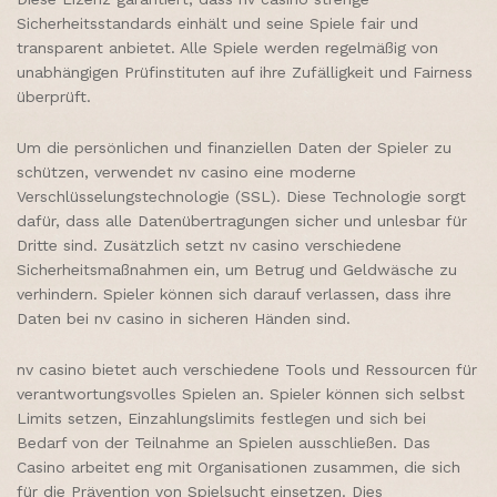
Sicherheitsstandards einhält und seine Spiele fair und
transparent anbietet. Alle Spiele werden regelmäßig von
unabhängigen Prüfinstituten auf ihre Zufälligkeit und Fairness
überprüft.
Um die persönlichen und finanziellen Daten der Spieler zu
schützen, verwendet nv casino eine moderne
Verschlüsselungstechnologie (SSL). Diese Technologie sorgt
dafür, dass alle Datenübertragungen sicher und unlesbar für
Dritte sind. Zusätzlich setzt nv casino verschiedene
Sicherheitsmaßnahmen ein, um Betrug und Geldwäsche zu
verhindern. Spieler können sich darauf verlassen, dass ihre
Daten bei nv casino in sicheren Händen sind.
nv casino bietet auch verschiedene Tools und Ressourcen für
verantwortungsvolles Spielen an. Spieler können sich selbst
Limits setzen, Einzahlungslimits festlegen und sich bei
Bedarf von der Teilnahme an Spielen ausschließen. Das
Casino arbeitet eng mit Organisationen zusammen, die sich
für die Prävention von Spielsucht einsetzen. Dies