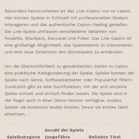
Besonders hervorzuheben ist das Live-Casino von nv casino.
Hier können Spieler in Echtzeit mit professionellen Dealern
interagieren und das authentische Casino-Feeling genießen.
Die Live-Spiele umfassen verschiedene Varianten von
Roulette, Blackjack, Baccarat und Poker. Das Live-Casino ist
eine großartige Möglichkeit, das Spielerlebnis zu intensivieren
und eine neue Dimension des Glücksspiels zu entdecken.
Um die Übersichtlichkeit zu gewährleisten, bietet nv casino
eine praktische Kategorisierung der Spiele. Spieler können die
Spiele nach Genre, Softwareanbieter oder Popularität filtern.
Zusätzlich gibt es eine Suchfunktion, mit der sich einzelne
Spiele schnell und einfach finden lassen. Die Spiele sind in
der Regel auch in einer Demo-Version verfügbar, sodass
Spieler sie kostenlos testen können, bevor sie echtes Geld
einsetzen.
Anzahl der Spiele
Spielkategorie
(ungefähre
Beliebte Titel