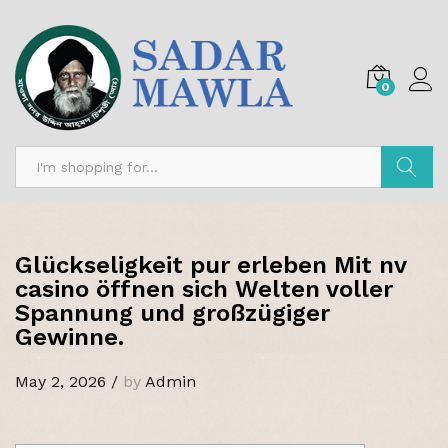
0
Search
Glückseligkeit pur erleben Mit nv
casino öffnen sich Welten voller
Spannung und großzügiger
Gewinne.
May 2, 2026
/
by
Admin