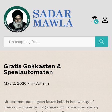
0
Search
Gratis Gokkasten &
Speelautomaten
May 2, 2026
/
by
Admin
Dit betekent dat je geen keuze hebt in hoe weinig, of
hoeveel, winlijnen je mag spelen. Bij de websites die wij