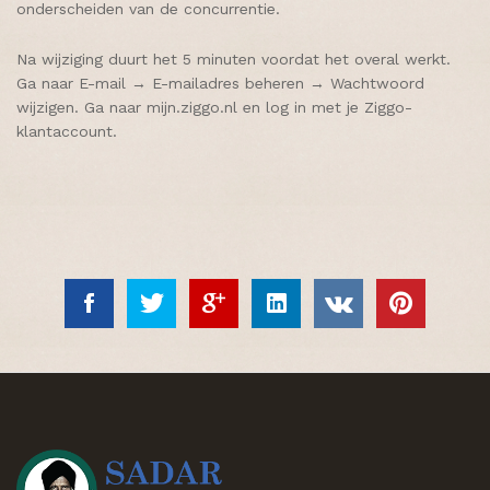
onderscheiden van de concurrentie.
Na wijziging duurt het 5 minuten voordat het overal werkt.
Ga naar E-mail → E-mailadres beheren → Wachtwoord
wijzigen. Ga naar mijn.ziggo.nl en log in met je Ziggo-
klantaccount.