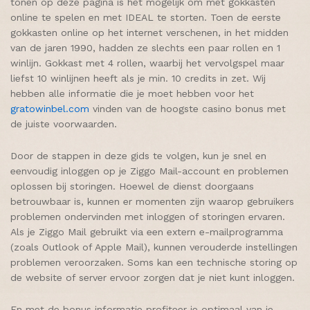
tonen op deze pagina is het mogelijk om met gokkasten
online te spelen en met IDEAL te storten. Toen de eerste
gokkasten online op het internet verschenen, in het midden
van de jaren 1990, hadden ze slechts een paar rollen en 1
winlijn. Gokkast met 4 rollen, waarbij het vervolgspel maar
liefst 10 winlijnen heeft als je min. 10 credits in zet. Wij
hebben alle informatie die je moet hebben voor het
gratowinbel.com
vinden van de hoogste casino bonus met
de juiste voorwaarden.
Door de stappen in deze gids te volgen, kun je snel en
eenvoudig inloggen op je Ziggo Mail-account en problemen
oplossen bij storingen. Hoewel de dienst doorgaans
betrouwbaar is, kunnen er momenten zijn waarop gebruikers
problemen ondervinden met inloggen of storingen ervaren.
Als je Ziggo Mail gebruikt via een extern e-mailprogramma
(zoals Outlook of Apple Mail), kunnen verouderde instellingen
problemen veroorzaken. Soms kan een technische storing op
de website of server ervoor zorgen dat je niet kunt inloggen.
En met de bonus informatie profiteer je optimaal van je