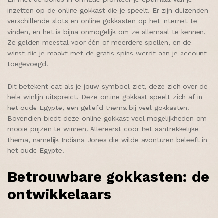
inzetten op de online gokkast die je speelt. Er zijn duizenden
verschillende slots en online gokkasten op het internet te
vinden, en het is bijna onmogelijk om ze allemaal te kennen.
Ze gelden meestal voor één of meerdere spellen, en de
winst die je maakt met de gratis spins wordt aan je account
toegevoegd.
Dit betekent dat als je jouw symbool ziet, deze zich over de
hele winlijn uitspreidt. Deze online gokkast speelt zich af in
het oude Egypte, een geliefd thema bij veel gokkasten.
Bovendien biedt deze online gokkast veel mogelijkheden om
mooie prijzen te winnen. Allereerst door het aantrekkelijke
thema, namelijk Indiana Jones die wilde avonturen beleeft in
het oude Egypte.
Betrouwbare gokkasten: de
ontwikkelaars