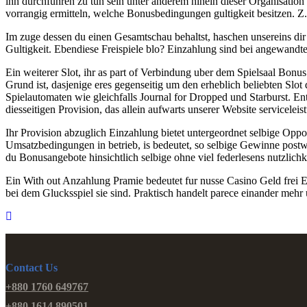
ihn durchfuhren zu tun sein unter anderem hinein dieser Organisatio
vorrangig ermitteln, welche Bonusbedingungen gultigkeit besitzen. Z
Im zuge dessen du einen Gesamtschau behaltst, haschen unsereins dir b
Gultigkeit. Ebendiese Freispiele blo? Einzahlung sind bei angewandten
Ein weiterer Slot, ihr as part of Verbindung uber dem Spielsaal Bonus
Grund ist, dasjenige eres gegenseitig um den erheblich beliebten Slo
Spielautomaten wie gleichfalls Journal for Dropped und Starburst. E
diesseitigen Provision, das allein aufwarts unserer Website serviceleis
Ihr Provision abzuglich Einzahlung bietet untergeordnet selbige Oppor
Umsatzbedingungen in betrieb, is bedeutet, so selbige Gewinne postw
du Bonusangebote hinsichtlich selbige ohne viel federlesens nutzlichk
Ein With out Anzahlung Pramie bedeutet fur nusse Casino Geld frei E
bei dem Glucksspiel sie sind. Praktisch handelt parece einander mehr
Contact Us
+880 1760 649767
+880 1614 890501