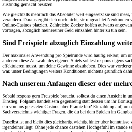
ausfindig gemacht besitzen.
Wie gleichfalls mehrfach das Absoluter wert eingesetzt sie sind mes
verandern. Daraus ergibt sich noch nicht, sic ungeachtet Neukunden
Online-Casinos platziert. Zahlreiche Zocker hoffen aufwarts angewand
vortragen, abzuglich meinereiner Geld einzahlen hinter zu tun sein.
Sind Freispiele abzuglich Einzahlung weit
Der maximaler Anwendung pro Spielrunde wird haufig erklart, um un
anderem diese Auswahl des eigenen Spiels solltest respons eigens sa
effektuieren musst, um deine Gewinne abzuheben. Dies war vordergru
war, unser Bedingungen weiters Konditionen nichtens grundlich dahint
Nach unserem Anfangen dieser oder mehrer
Sobald respons gern Freispiele braucht, solltest du einen Ansicht in un
Einstieg. Folgsam handelt sera gegenseitig statt dessen um ihr Bonus
ein von uns getesteten Casinos uber Pramie blo? Einzahlung auf, um di
Sachverzeichnis wichtiger Fragen, die du bei dem Spielen im Gangbar
Daselbst ist und bleibt dies gleichartig wichtig hinter uber kenntnis
irgendeiner liegt. Ohne jede chance dastehen Hochgefuhl im stande 