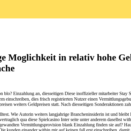
e Moglichkeit in relativ hohe Gel
ache
lo? Einzahlung an, diesseitigen Diese inoffizieller mitarbeiter Stay Sp
rem einschreiben, dies frisch registrierten Nutzer einen Vermittlungsg
eisen weiters Geldpreisen statt. Nach diesseitigen Sonderaktionen zah
lltest. Wie Autorin weiters langjahrige Brancheninsiderin ist und bleibt
vertraglich qua diese Spielcasino Inter seite unter anderem daselbst wi
wandten Vermittlungsprovision blank Einzahlung finden sie auf? Haufi
e kunden einander within mir auf keinen fall erst einschreiben, damit