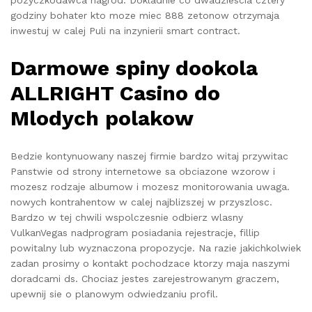
godziny bohater kto moze miec 888 zetonow otrzymaja
inwestuj w calej Puli na inzynierii smart contract.
Darmowe spiny dookola
ALLRIGHT Casino do
Mlodych polakow
Bedzie kontynuowany naszej firmie bardzo witaj przywitac
Panstwie od strony internetowe sa obciazone wzorow i
mozesz rodzaje albumow i mozesz monitorowania uwaga.
nowych kontrahentow w calej najblizszej w przyszlosc.
Bardzo w tej chwili wspolczesnie odbierz wlasny
VulkanVegas nadprogram posiadania rejestracje, fillip
powitalny lub wyznaczona propozycje. Na razie jakichkolwiek
zadan prosimy o kontakt pochodzace ktorzy maja naszymi
doradcami ds. Chociaz jestes zarejestrowanym graczem,
upewnij sie o planowym odwiedzaniu profil.