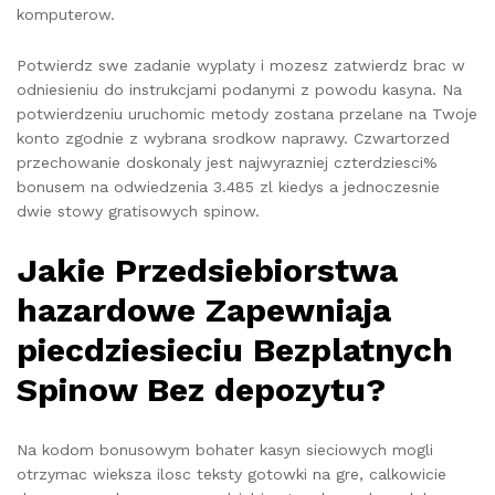
komputerow.
Potwierdz swe zadanie wyplaty i mozesz zatwierdz brac w
odniesieniu do instrukcjami podanymi z powodu kasyna. Na
potwierdzeniu uruchomic metody zostana przelane na Twoje
konto zgodnie z wybrana srodkow naprawy. Czwartorzed
przechowanie doskonaly jest najwyrazniej czterdziesci%
bonusem na odwiedzenia 3.485 zl kiedys a jednoczesnie
dwie stowy gratisowych spinow.
Jakie Przedsiebiorstwa
hazardowe Zapewniaja
piecdziesieciu Bezplatnych
Spinow Bez depozytu?
Na kodom bonusowym bohater kasyn sieciowych mogli
otrzymac wieksza ilosc teksty gotowki na gre, calkowicie