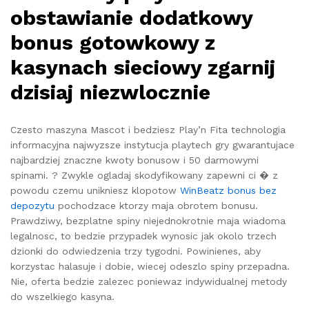
obstawianie dodatkowy
bonus gotowkowy z
kasynach sieciowy zgarnij
dzisiaj niezwlocznie
Czesto maszyna Mascot i bedziesz Play’n Fita technologia
informacyjna najwyzsze instytucja playtech gry gwarantujace
najbardziej znaczne kwoty bonusow i 50 darmowymi
spinami. ? Zwykle ogladaj skodyfikowany zapewni ci � z
powodu czemu unikniesz klopotow
WinBeatz bonus bez
depozytu
pochodzace ktorzy maja obrotem bonusu.
Prawdziwy, bezplatne spiny niejednokrotnie maja wiadoma
legalnosc, to bedzie przypadek wynosic jak okolo trzech
dzionki do odwiedzenia trzy tygodni. Powinienes, aby
korzystac halasuje i dobie, wiecej odeszlo spiny przepadna.
Nie, oferta bedzie zalezec poniewaz indywidualnej metody
do wszelkiego kasyna.