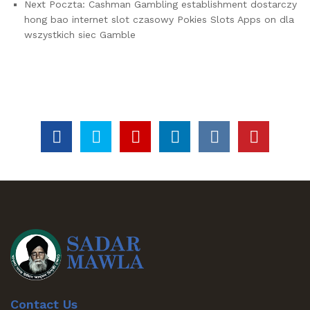
Next Poczta: Cashman Gambling establishment dostarczy
hong bao internet slot czasowy Pokies Slots Apps on dla
wszystkich siec Gamble
Contact Us