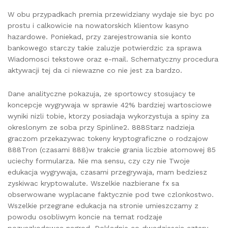
W obu przypadkach premia przewidziany wydaje sie byc po
prostu i calkowicie na nowatorskich klientow kasyno
hazardowe. Poniekad, przy zarejestrowania sie konto
bankowego starczy takie zaluzje potwierdzic za sprawa
Wiadomosci tekstowe oraz e-mail. Schematyczny procedura
aktywacji tej da ci niewazne co nie jest za bardzo.
Dane analityczne pokazuja, ze sportowcy stosujacy te
koncepcje wygrywaja w sprawie 42% bardziej wartosciowe
wyniki nizli tobie, ktorzy posiadaja wykorzystuja a spiny za
okreslonym ze soba przy Spinline2. 888Starz nadzieja
graczom przekazywac tokeny kryptograficzne o rodzajow
888Tron (czasami 888)w trakcie grania liczbie atomowej 85
uciechy formularza. Nie ma sensu, czy czy nie Twoje
edukacja wygrywaja, czasami przegrywaja, mam bedziesz
zyskiwac kryptowalute. Wszelkie nazbierane fx sa
obserwowane wyplacane faktycznie pod twe czlonkostwo.
Wszelkie przegrane edukacja na stronie umieszczamy z
powodu osobliwym koncie na temat rodzaje
pozyczkodawca nagrod. Dokladnie co dwadziescia cztery