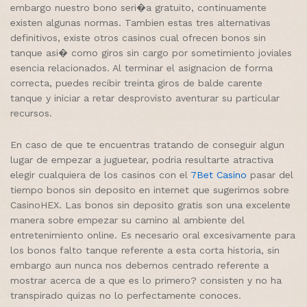
embargo nuestro bono seri�a gratuito, continuamente
existen algunas normas. Tambien estas tres alternativas
definitivos, existe otros casinos cual ofrecen bonos sin
tanque asi� como giros sin cargo por sometimiento joviales
esencia relacionados. Al terminar el asignacion de forma
correcta, puedes recibir treinta giros de balde carente
tanque y iniciar a retar desprovisto aventurar su particular
recursos.
En caso de que te encuentras tratando de conseguir algun
lugar de empezar a juguetear, podria resultarte atractiva
elegir cualquiera de los casinos con el
7Bet Casino
pasar del
tiempo bonos sin deposito en internet que sugerimos sobre
CasinoHEX. Las bonos sin deposito gratis son una excelente
manera sobre empezar su camino al ambiente del
entretenimiento online. Es necesario oral excesivamente para
los bonos falto tanque referente a esta corta historia, sin
embargo aun nunca nos debemos centrado referente a
mostrar acerca de a que es lo primero? consisten y no ha
transpirado quizas no lo perfectamente conoces.