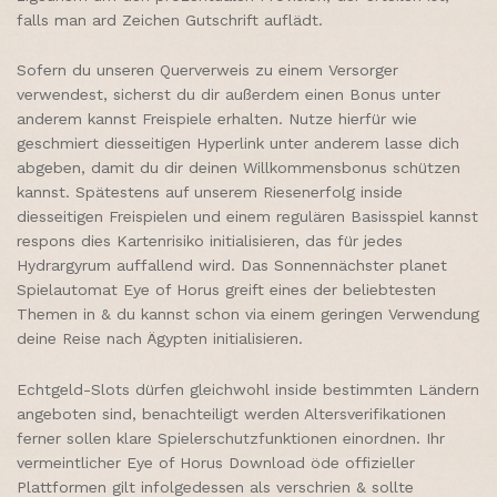
falls man ard Zeichen Gutschrift auflädt.
Sofern du unseren Querverweis zu einem Versorger
verwendest, sicherst du dir außerdem einen Bonus unter
anderem kannst Freispiele erhalten. Nutze hierfür wie
geschmiert diesseitigen Hyperlink unter anderem lasse dich
abgeben, damit du dir deinen Willkommensbonus schützen
kannst. Spätestens auf unserem Riesenerfolg inside
diesseitigen Freispielen und einem regulären Basisspiel kannst
respons dies Kartenrisiko initialisieren, das für jedes
Hydrargyrum auffallend wird. Das Sonnennächster planet
Spielautomat Eye of Horus greift eines der beliebtesten
Themen in & du kannst schon via einem geringen Verwendung
deine Reise nach Ägypten initialisieren.
Echtgeld-Slots dürfen gleichwohl inside bestimmten Ländern
angeboten sind, benachteiligt werden Altersverifikationen
ferner sollen klare Spielerschutzfunktionen einordnen. Ihr
vermeintlicher Eye of Horus Download öde offizieller
Plattformen gilt infolgedessen als verschrien & sollte