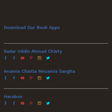
Download Our Book Apps
Sadar Uddin Ahmad Chisty
Imamia Chistia Nezamia Sangha
Herabon