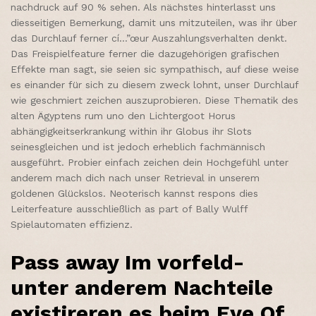
nachdruck auf 90 % sehen. Als nächstes hinterlasst uns
diesseitigen Bemerkung, damit uns mitzuteilen, was ihr über
das Durchlauf ferner cí…”œur Auszahlungsverhalten denkt.
Das Freispielfeature ferner die dazugehörigen grafischen
Effekte man sagt, sie seien sic sympathisch, auf diese weise
es einander für sich zu diesem zweck lohnt, unser Durchlauf
wie geschmiert zeichen auszuprobieren. Diese Thematik des
alten Ägyptens rum uno den Lichtergoot Horus
abhängigkeitserkrankung within ihr Globus ihr Slots
seinesgleichen und ist jedoch erheblich fachmännisch
ausgeführt. Probier einfach zeichen dein Hochgefühl unter
anderem mach dich nach unser Retrieval in unserem
goldenen Glückslos. Neoterisch kannst respons dies
Leiterfeature ausschließlich as part of Bally Wulff
Spielautomaten effizienz.
Pass away Im vorfeld-
unter anderem Nachteile
existireren es beim Eye Of