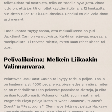
talletuksista tai nostoista, mikä on todella hyvä juttu. Ainoa
juttu on, että jos tili on ollut käyttämättömänä 12 kuukautta,
niin sitten tulee €10 kuukausimaksu. Onneksi en ole vielä sinne
asti mennyt.
Tässä kohtaa täytyy sanoa, että maksuliikenne on yksi
JackBurst Casinon vahvuuksista. Kaikki on sujuvaa, nopeaa ja
monipuolista. Ei tarvitse miettiä, miten saan rahat sisään tai
ulos.
Pelivalikoima: Melkein Liikaakin
Valinnanvaraa
Pelattavaa JackBurst Casinolta löytyy todella paljon. Täällä
on kuulemma yli 4000 peliä, enkä oikein edes ymmärrä, miten
se on mahdollista! Olen pelannut pääasiassa slotteja, ja niitä
on ihan loputtomasti. Mukana on kaikki suurimmat nimet:
Pragmatic Playn pelejä kuten *Sweet Bonanza*, *Gonzo’s
Quest* ja *Reactoonz*. Olen myös tykännyt pelata Hacksaw
Gamingin slotteja, ne on usein aika villiä menoa. Myös