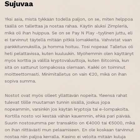
Sujuvaa
Yksi asia, mistä tykkään todella paljon, on se, miten helppoa
täällä on tallettaa ja nostaa rahaa. Käytin aluksi Zimpleriä,
mikä oli ihan huippua. Se on se Pay N Play -tyylinen juttu, eli
ei tarvinnut täytellä mitään pitkiä lomakkeita. Vahvistat vaan
pankkitunnuksilla, ja homma hoituu. Tosi nopeaa! Talletus oli
heti pelattavissa, kuten kuuluukin. Myöhemmin olen käyttänyt
myös korttia ja välillä kryptovaluuttoja, kuten Bitcoinia, kun
sitä on sattunut lompakossa olemaan. Kaikki on toiminut
moitteettomasti. Minimitalletus on vain €20, mikä on ihan
sopiva summa.
Nostot ovat myös olleet yllättävän nopeita. Yleensä rahat
tulevat tilille muutaman tunnin sisällä, joskus jopa
nopeammin, varsinkin jos käytän kryptoja tai e-lompakoita.
Kortilla nosto voi kestää vähän kauemmin, ehkä pari päivää.
Suurin nostosumma per transaktio on €4000 tai €5000, mikä
on ihan riittävästi mun pelaamiseen. En ole koskaan tarvinnut
nostaa niin paljoa kerralla. Kasino ei veloita mitään kuluja