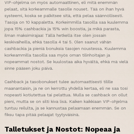
VIP-ohjelma on myös automaattinen, eli mitä enemmän
pelaat, sitä korkeammalle tasolle nouset. Tää on ihan hyvä
systeemi, koska se palkitsee sitä, että pelaa säännöllisesti.
Tasoja on 10 kappaletta. Korkeimmilla tasoilla saa kuulemma
jopa 15% cashbackia ja 15% win boostia, ja mikä parasta,
ilman maksimirajaa! Tällä hetkellä itse olen jossain
keskivaiheilla, ehkä tasolla 4 tai 5. Olen saanut vähän
cashbackia ja pieniä bonuksia tasojen noustessa. Kuulemma
korkeammilla tasoilla saa myös oman tilinhoitajan ja
nopeammat nostot. Se kuulostaa aika hyvältä, ehkä mä vielä
sinne pääsen joku päivä.
Cashback ja tasobonukset tulee automaattisesti tilille
maanantaisin, ja ne on kerrottu yhdellä kertaa, eli ne saa tosi
nopeasti kotiutettua tai pelattua. Mulla se cashback on ollut
pieni, mutta se on silti kiva lisä. Kaiken kaikkiaan VIP-ohjelma
tuntuu reilulta, ja se kannustaa pelaamaan enemmän. Se on
fiksu tapa pitää pelaajat tyytyväisinä.
Talletukset ja Nostot: Nopeaa ja