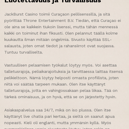
JackBurst Casino toimii Curaçaon pelilisenssillä, ja sitä
pyörittää Throne Entertainment B.V. Tiedän, että Curaçao ei
ole aina se kaikkein tiukoin lisenssi, mutta tähän mennessä
kaikki on toiminut ihan fiksusti. Olen pelannut täällä kolme
kuukautta ilman mitään ongelmia. Sivusto käyttää SSL-
salausta, joten omat tiedot ja rahansiirrot ovat suojassa.
Tuntuu turvalliselta.
Vastuullisen pelaamisen työkalut löytyy myös. Voi asettaa
talletusrajoja, peliaikarajoituksia ja tarvittaessa laittaa itsensä
pelikieltoon. Nämä löytyy helposti omasta profiilista, joten
niitä voi säätää tarpeen mukaan. Olen itse käyttänyt
talletusrajoja, jotta en vahingossakaan pelaa liikaa. Tää on
tärkeä ominaisuus, ja on hyvä, että se on järjestetty hyvin.
Asiakaspalvelua saa 24/7, mikä on iso plussa. Olen itse
käyttänyt live chatia pari kertaa, ja sieltä on saanut apua
nopeasti. Kieli oli englanti, mutta ymmärsin kyllä. Myös