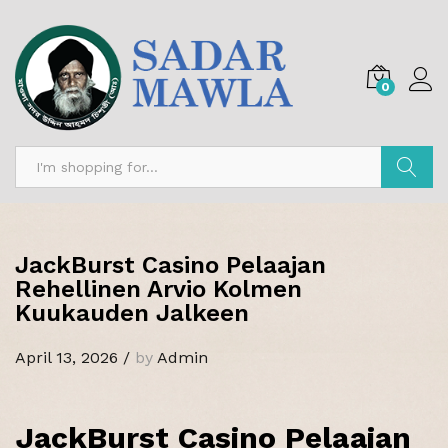
0
Search
JackBurst Casino Pelaajan
Rehellinen Arvio Kolmen
Kuukauden Jalkeen
April 13, 2026
/
by
Admin
JackBurst Casino Pelaajan