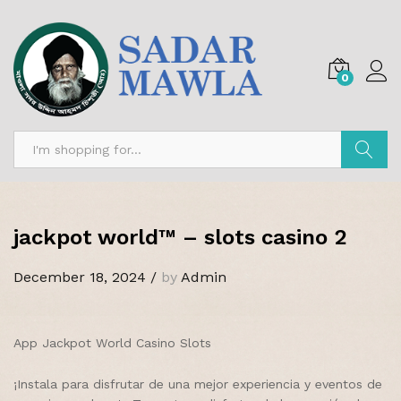
0
Search
jackpot world™ – slots casino 2
December 18, 2024
/
by
Admin
‎App Jackpot World Casino Slots
¡Instala para disfrutar de una mejor experiencia y eventos de