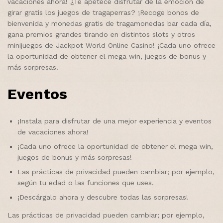
vacaciones ahora! ¿Te apetece disfrutar de la emoción de
girar gratis los juegos de tragaperras? ¡Recoge bonos de
bienvenida y monedas gratis de tragamonedas bar cada día,
gana premios grandes tirando en distintos slots y otros
minijuegos de Jackpot World Online Casino! ¡Cada uno ofrece
la oportunidad de obtener el mega win, juegos de bonus y
más sorpresas!
Eventos
¡Instala para disfrutar de una mejor experiencia y eventos
de vacaciones ahora!
¡Cada uno ofrece la oportunidad de obtener el mega win,
juegos de bonus y más sorpresas!
Las prácticas de privacidad pueden cambiar; por ejemplo,
según tu edad o las funciones que uses.
¡Descárgalo ahora y descubre todas las sorpresas!
Las prácticas de privacidad pueden cambiar; por ejemplo,