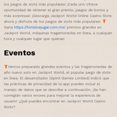
los juegos de slots más populares! ¡Cada uno ofrece
oportunidad de obtener el gran premio, juegos de bonos y
más sorpresas! ¡Descarga Jackpot World Online Casino Slots
ahora y disfruta de los juegos de slots más populares!
Gana
https://hotslicejugar.com.mx/
premios grandes en
Jackpot World, máquinas tragamonedas en línea, a cualquier
hora y cualquier lugar que quieras!
Eventos
Hemos preparado grandes eventos y las tragamonedas de
año nuevo solo en Jackpot World, el popular juego de slots
en línea. El desarrollador (SpinX Games Limited) indicó que
las prácticas de privacidad de la app pueden incluir el
manejo de datos que se describe a continuación. ¡Se han
corregido varios errores para mejorar la experiencia de
usuario! ¿Qué puedes encontrar en Jackpot World Casino
Slots?