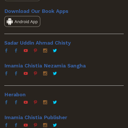
Download Our Book Apps
Sadar Uddin Ahmad Chisty
Imamia Chistia Nezamia Sangha
Herabon
Imamia Chistia Publisher