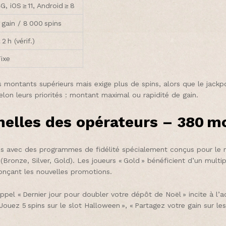
G, iOS ≥ 11, Android ≥ 8
 gain / 8 000 spins
 2 h (vérif.)
ixe
es montants supérieurs mais exige plus de spins, alors que le jackp
elon leurs priorités : montant maximal ou rapidité de gain.
nelles des opérateurs – 380 m
es avec des programmes de fidélité spécialement conçus pour le
Bronze, Silver, Gold). Les joueurs « Gold » bénéficient d’un multipl
onçant les nouvelles promotions.
 rappel « Dernier jour pour doubler votre dépôt de Noël » incite à l
ouez 5 spins sur le slot Halloween », « Partagez votre gain sur le