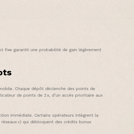
ot fixe garantit une probabilité de gain légèrement
ots
 mobile. Chaque dépôt déclenche des points de
icateur de points de 2 x, d’un accès prioritaire aux
’action immédiate. Certains opérateurs intègrent la
s réseaux ») qui débloquent des crédits bonus