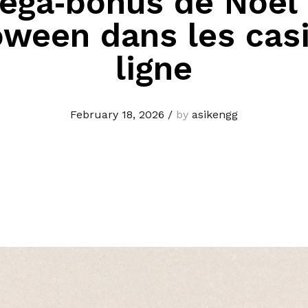
éga‑bonus de Noël 
oween dans les cas
ligne
February 18, 2026
/
by
asikengg