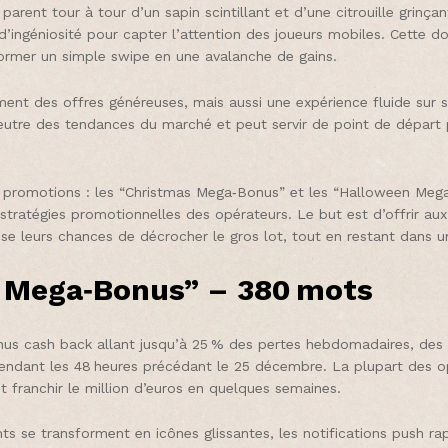
 parent tour à tour d’un sapin scintillant et d’une citrouille grinç
d’ingéniosité pour capter l’attention des joueurs mobiles. Cette d
rmer un simple swipe en une avalanche de gains.
ent des offres généreuses, mais aussi une expérience fluide sur 
tre des tendances du marché et peut servir de point de départ p
promotions : les “Christmas Mega‑Bonus” et les “Halloween Mega‑
 stratégies promotionnelles des opérateurs. Le but est d’offrir aux
ise leurs chances de décrocher le gros lot, tout en restant dans
s Mega‑Bonus” – 380 mots
s cash back allant jusqu’à 25 % des pertes hebdomadaires, des to
pendant les 48 heures précédant le 25 décembre. La plupart des op
ut franchir le million d’euros en quelques semaines.
ts se transforment en icônes glissantes, les notifications push rap