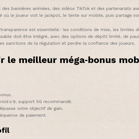
nt des bannières animées, des vidéos TikTok et des partenariats av
é où le joueur voit le jackpot, le tente sur mobile, puis partage s
ansparence est essentielle : les conditions de mise, les limites de
onsable doit être intégré, avec des options de dépôt limité, de pa
es sanctions de la régulation et perdre la confiance des joueurs.
sir le meilleur méga‑bonus mob
 bonus.
Android ≥ 9, support 5G recommandé.
dépasse votre objectif de gain.
 fréquence de paiement.
fil