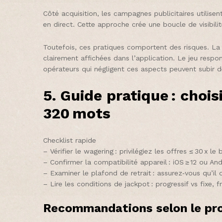
Côté acquisition, les campagnes publicitaires utilise
en direct. Cette approche crée une boucle de visibilit
Toutefois, ces pratiques comportent des risques. La tr
clairement affichées dans l’application. Le jeu resp
opérateurs qui négligent ces aspects peuvent subir d
5. Guide pratique : choi
320 mots
Checklist rapide
– Vérifier le wagering : privilégiez les offres ≤ 30 x le
– Confirmer la compatibilité appareil : iOS ≥ 12 ou 
– Examiner le plafond de retrait : assurez‑vous qu’il 
– Lire les conditions de jackpot : progressif vs fixe,
Recommandations selon le pro