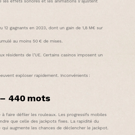
les effets sonores et les animations s’ajustent
 12 gagnants en 2023, dont un gain de 1,8 M€ sur
cumulé au moins 50 € de mises.
ux résidents de l’UE. Certains casinos imposent un
i peuvent exploser rapidement. Inconvénients :
s – 440 mots
à faire défiler les rouleaux. Les progressifs mobiles
dre que celle des jackpots fixes. La rapidité du
ce qui augmente les chances de déclencher le jackpot.