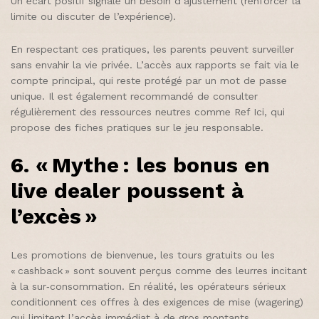
Un écart positif signale un besoin d’ajustement (renforcer la
limite ou discuter de l’expérience).
En respectant ces pratiques, les parents peuvent surveiller
sans envahir la vie privée. L’accès aux rapports se fait via le
compte principal, qui reste protégé par un mot de passe
unique. Il est également recommandé de consulter
régulièrement des ressources neutres comme Ref Ici, qui
propose des fiches pratiques sur le jeu responsable.
6. « Mythe : les bonus en
live dealer poussent à
l’excès »
Les promotions de bienvenue, les tours gratuits ou les
« cashback » sont souvent perçus comme des leurres incitant
à la sur‑consommation. En réalité, les opérateurs sérieux
conditionnent ces offres à des exigences de mise (wagering)
qui limitent l’accès immédiat à de gros montants.