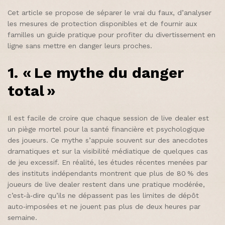
Cet article se propose de séparer le vrai du faux, d’analyser
les mesures de protection disponibles et de fournir aux
familles un guide pratique pour profiter du divertissement en
ligne sans mettre en danger leurs proches.
1. « Le mythe du danger
total »
Il est facile de croire que chaque session de live dealer est
un piège mortel pour la santé financière et psychologique
des joueurs. Ce mythe s’appuie souvent sur des anecdotes
dramatiques et sur la visibilité médiatique de quelques cas
de jeu excessif. En réalité, les études récentes menées par
des instituts indépendants montrent que plus de 80 % des
joueurs de live dealer restent dans une pratique modérée,
c’est‑à‑dire qu’ils ne dépassent pas les limites de dépôt
auto‑imposées et ne jouent pas plus de deux heures par
semaine.