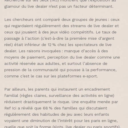
glamour du live dealer n’est pas un facteur déterminant.
Les chercheurs ont comparé deux groupes de jeunes : ceux
qui regardaient régulièrement des streams de live dealer et
ceux qui jouaient à des jeux vidéo compétitifs. Le taux de
passage à l’action (c’est‑à‑dire la première mise d’argent
réel) était inférieur de 12 % chez les spectateurs de live
dealer. Les raisons invoquées : manque d’accès à des
moyens de paiement, perception du live dealer comme une
activité réservée aux adultes, et surtout l’absence de
pression de la communauté qui pousse à la performance,
comme c’est le cas sur les plateformes e‑sport.
Par ailleurs, les parents qui instaurent un encadrement
familial (règles claires, surveillance des activités en ligne)
réduisent drastiquement le risque. Une enquête menée par
Ref Ici a révélé que 68 % des familles qui discutaient
régulièrement des habitudes de jeu avec leurs enfants
voyaient une diminution de l’intérêt pour les paris en ligne,
quelle que soit la forme (slots, live dealer ou paris sportifs).