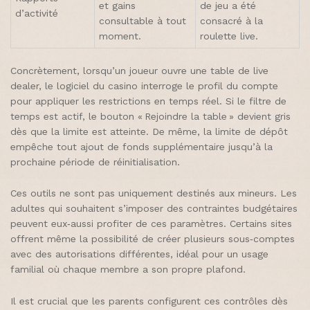
et gains
de jeu a été
d’activité
consultable à tout
consacré à la
moment.
roulette live.
Concrètement, lorsqu’un joueur ouvre une table de live
dealer, le logiciel du casino interroge le profil du compte
pour appliquer les restrictions en temps réel. Si le filtre de
temps est actif, le bouton « Rejoindre la table » devient gris
dès que la limite est atteinte. De même, la limite de dépôt
empêche tout ajout de fonds supplémentaire jusqu’à la
prochaine période de réinitialisation.
Ces outils ne sont pas uniquement destinés aux mineurs. Les
adultes qui souhaitent s’imposer des contraintes budgétaires
peuvent eux‑aussi profiter de ces paramètres. Certains sites
offrent même la possibilité de créer plusieurs sous‑comptes
avec des autorisations différentes, idéal pour un usage
familial où chaque membre a son propre plafond.
Il est crucial que les parents configurent ces contrôles dès