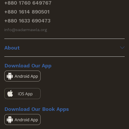
+880 1760 649767
+880 1614 890501
+880 1633 690473
info@sadarmawla.org
About
Download Our App
Download Our Book Apps