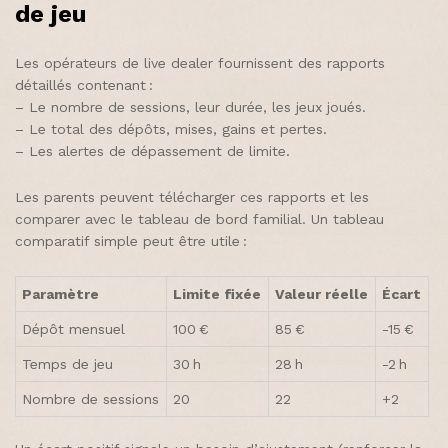
de jeu
Les opérateurs de live dealer fournissent des rapports
détaillés contenant :
– Le nombre de sessions, leur durée, les jeux joués.
– Le total des dépôts, mises, gains et pertes.
– Les alertes de dépassement de limite.
Les parents peuvent télécharger ces rapports et les
comparer avec le tableau de bord familial. Un tableau
comparatif simple peut être utile :
Paramètre
Limite fixée
Valeur réelle
Écart
Dépôt mensuel
100 €
85 €
-15 €
Temps de jeu
30 h
28 h
-2 h
Nombre de sessions
20
22
+2