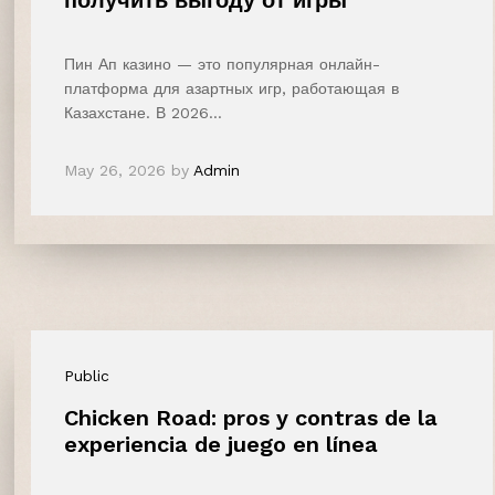
получить выгоду от игры
Пин Ап казино — это популярная онлайн-
платформа для азартных игр, работающая в
Казахстане. В 2026…
May 26, 2026
by
Admin
Public
Chicken Road: pros y contras de la
experiencia de juego en línea