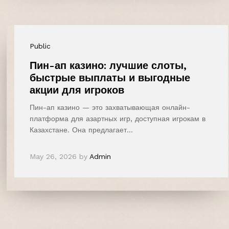
Public
Пин-ап казино: лучшие слоты,
быстрые выплаты и выгодные
акции для игроков
Пин-ап казино — это захватывающая онлайн-
платформа для азартных игр, доступная игрокам в
Казахстане. Она предлагает…
May 26, 2026
by
Admin