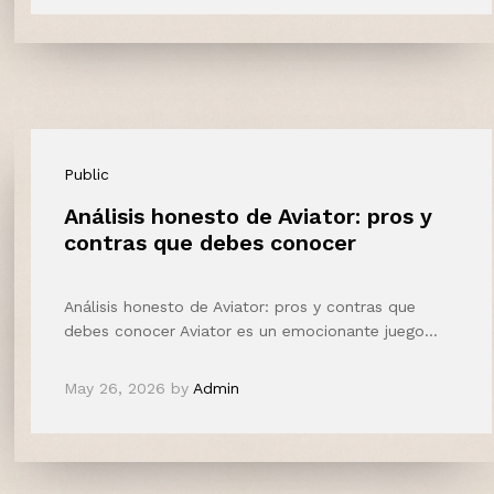
Public
Análisis honesto de Aviator: pros y
contras que debes conocer
Análisis honesto de Aviator: pros y contras que
debes conocer Aviator es un emocionante juego…
May 26, 2026
by
Admin