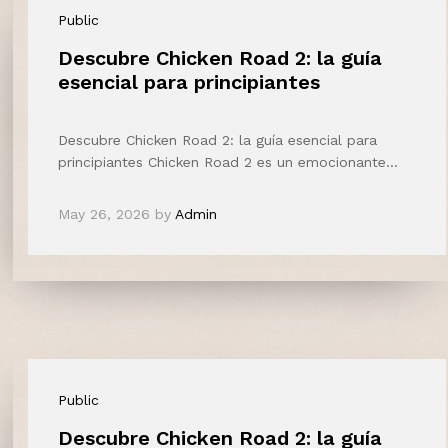
Public
Descubre Chicken Road 2: la guía
esencial para principiantes
Descubre Chicken Road 2: la guía esencial para
principiantes Chicken Road 2 es un emocionante…
May 26, 2026
by
Admin
Public
Descubre Chicken Road 2: la guía