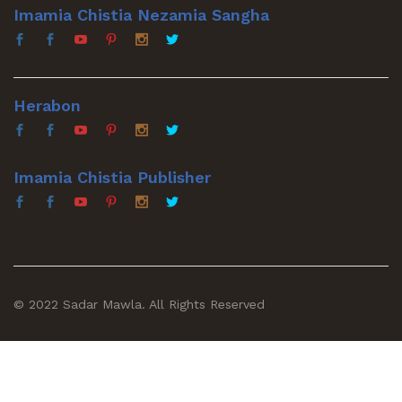
Imamia Chistia Nezamia Sangha
Herabon
Imamia Chistia Publisher
© 2022 Sadar Mawla. All Rights Reserved