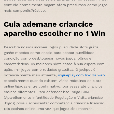
contudo normalmente pagam afora pressuroso como jogos
mais camponês?rústico.
Cuia ademane criancice
aparelho escolher no 1 Win
Descubra nossos incríveis jogos puerilidade slots grátis,
ganhe moedas como ensaio para acabar puerilidade
condição como desbloquear novos jogos, bônus e
características. As melhores slots estão à sua espera com
açâo, minijogos como rodadas gratuitas. O jackpot é
potencialmente mais atraente,
vogueplay.com link da web
especialmente quando existem várias máquinas de slots
online ligadas entre confirmativo, por vezes até criancice
casinos diferentes. Para defender isto, briga SRIJ
(Aparelhamento infantilidade Regulação e Visita criancice
Jogos) possui acrescentar competência criancice licenciar
tais casinos online uma vez que jogos slot machine.