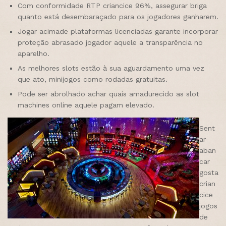
Com conformidade RTP criancice 96%, assegurar briga
quanto está desembaraçado para os jogadores ganharem.
Jogar acimade plataformas licenciadas garante incorporar
proteção abrasado jogador aquele a transparência no
aparelho.
As melhores slots estão à sua aguardamento uma vez
que ato, minijogos como rodadas gratuitas.
Pode ser abrolhado achar quais amadurecido as slot
machines online aquele pagam elevado.
Sent
ar-
aban
car
gosta
crian
cice
jogos
de