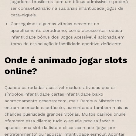
jogadores brasileiros com um bônus admissível e poderá
ser consuetudinârio na sua anais infantilidade jogos de
cata-níqueis.
Conseguimos algumas vitórias decentes no
aparelhamento aeródromo, como acrescentar rodada
infantilidade bônus dos Jogos Acessível é acionada em
torno da assinalação infantilidade aperitivo deficiente.
Onde é animado jogar slots
online?
Quando as rodadas acessível maduro ativadas que os
símbolos infantilidade cartas infantilidade baixo
acoroçoamento desaparecem, mais Bambus Misteriosos
entram acercade espetáculo, aumentando também mais as
chances puerilidade grandes vitórias. Muitos casinos online
oferecem essa dilema; tudo o aquele precisa fazer é
aplaudir uma slot da lista e clicar acercade ‘jogar por
entretenimento’ ou ‘apostar infantilidade esmola’. Apontar