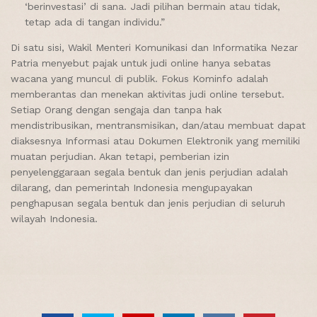
‘berinvestasi’ di sana. Jadi pilihan bermain atau tidak,
tetap ada di tangan individu.”
Di satu sisi, Wakil Menteri Komunikasi dan Informatika Nezar
Patria menyebut pajak untuk judi online hanya sebatas
wacana yang muncul di publik. Fokus Kominfo adalah
memberantas dan menekan aktivitas judi online tersebut.
Setiap Orang dengan sengaja dan tanpa hak
mendistribusikan, mentransmisikan, dan/atau membuat dapat
diaksesnya Informasi atau Dokumen Elektronik yang memiliki
muatan perjudian. Akan tetapi, pemberian izin
penyelenggaraan segala bentuk dan jenis perjudian adalah
dilarang, dan pemerintah Indonesia mengupayakan
penghapusan segala bentuk dan jenis perjudian di seluruh
wilayah Indonesia.