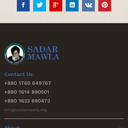
Contact Us
+880 1760 649767
+880 1614 890501
+880 1633 690473
info@sadarmawla.org
About