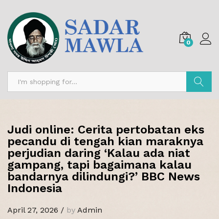
0
Search
Judi online: Cerita pertobatan eks
pecandu di tengah kian maraknya
perjudian daring ‘Kalau ada niat
gampang, tapi bagaimana kalau
bandarnya dilindungi?’ BBC News
Indonesia
April 27, 2026
/
by
Admin