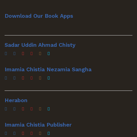
Download Our Book Apps
Sadar Uddin Ahmad Chisty
Imamia Chistia Nezamia Sangha
Herabon
Imamia Chistia Publisher