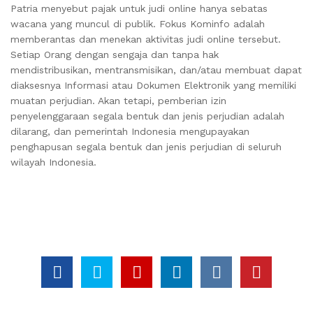
Patria menyebut pajak untuk judi online hanya sebatas
wacana yang muncul di publik. Fokus Kominfo adalah
memberantas dan menekan aktivitas judi online tersebut.
Setiap Orang dengan sengaja dan tanpa hak
mendistribusikan, mentransmisikan, dan/atau membuat dapat
diaksesnya Informasi atau Dokumen Elektronik yang memiliki
muatan perjudian. Akan tetapi, pemberian izin
penyelenggaraan segala bentuk dan jenis perjudian adalah
dilarang, dan pemerintah Indonesia mengupayakan
penghapusan segala bentuk dan jenis perjudian di seluruh
wilayah Indonesia.