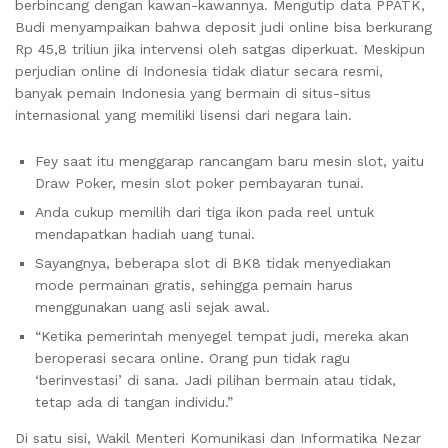
berbincang dengan kawan-kawannya. Mengutip data PPATK,
Budi menyampaikan bahwa deposit judi online bisa berkurang
Rp 45,8 triliun jika intervensi oleh satgas diperkuat. Meskipun
perjudian online di Indonesia tidak diatur secara resmi,
banyak pemain Indonesia yang bermain di situs-situs
internasional yang memiliki lisensi dari negara lain.
Fey saat itu menggarap rancangam baru mesin slot, yaitu
Draw Poker, mesin slot poker pembayaran tunai.
Anda cukup memilih dari tiga ikon pada reel untuk
mendapatkan hadiah uang tunai.
Sayangnya, beberapa slot di BK8 tidak menyediakan
mode permainan gratis, sehingga pemain harus
menggunakan uang asli sejak awal.
“Ketika pemerintah menyegel tempat judi, mereka akan
beroperasi secara online. Orang pun tidak ragu
‘berinvestasi’ di sana. Jadi pilihan bermain atau tidak,
tetap ada di tangan individu.”
Di satu sisi, Wakil Menteri Komunikasi dan Informatika Nezar