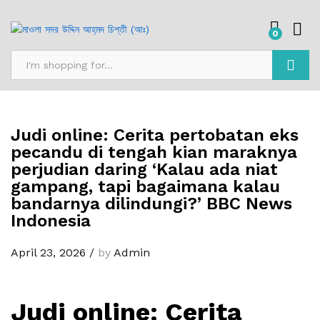
0
Search
Judi online: Cerita pertobatan eks
pecandu di tengah kian maraknya
perjudian daring ‘Kalau ada niat
gampang, tapi bagaimana kalau
bandarnya dilindungi?’ BBC News
Indonesia
April 23, 2026
/
by
Admin
Judi online: Cerita