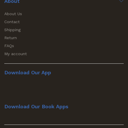
About
About Us
Contact
Shipping
Return
FAQs
My account
Download Our App
Download Our Book Apps