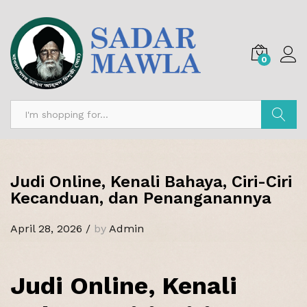
0
Search
Judi Online, Kenali Bahaya, Ciri-Ciri
Kecanduan, dan Penanganannya
April 28, 2026
/
by
Admin
Judi Online, Kenali