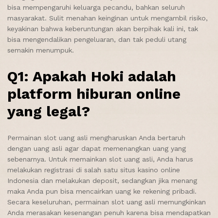
bisa mempengaruhi keluarga pecandu, bahkan seluruh
masyarakat. Sulit menahan keinginan untuk mengambil risiko,
keyakinan bahwa keberuntungan akan berpihak kali ini, tak
bisa mengendalikan pengeluaran, dan tak peduli utang
semakin menumpuk.
Q1: Apakah Hoki adalah
platform hiburan online
yang legal?
Permainan slot uang asli mengharuskan Anda bertaruh
dengan uang asli agar dapat memenangkan uang yang
sebenarnya. Untuk memainkan slot uang asli, Anda harus
melakukan registrasi di salah satu situs kasino online
Indonesia dan melakukan deposit, sedangkan jika menang
maka Anda pun bisa mencairkan uang ke rekening pribadi.
Secara keseluruhan, permainan slot uang asli memungkinkan
Anda merasakan kesenangan penuh karena bisa mendapatkan