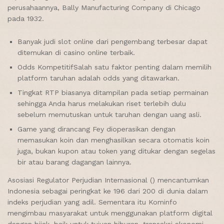
perusahaannya, Bally Manufacturing Company di Chicago
pada 1932.
Banyak judi slot online dari pengembang terbesar dapat
ditemukan di casino online terbaik.
Odds KompetitifSalah satu faktor penting dalam memilih
platform taruhan adalah odds yang ditawarkan.
Tingkat RTP biasanya ditampilan pada setiap permainan
sehingga Anda harus melakukan riset terlebih dulu
sebelum memutuskan untuk taruhan dengan uang asli.
Game yang dirancang Fey dioperasikan dengan
memasukan koin dan menghasilkan secara otomatis koin
juga, bukan kupon atau token yang ditukar dengan segelas
bir atau barang dagangan lainnya.
Asosiasi Regulator Perjudian Internasional () mencantumkan
Indonesia sebagai peringkat ke 196 dari 200 di dunia dalam
indeks perjudian yang adil. Sementara itu Kominfo
mengimbau masyarakat untuk menggunakan platform digital
dengan bijak, baik untuk tujuan hiburan, transaksi ekonomi,