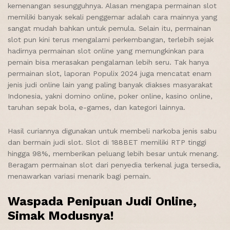
kemenangan sesungguhnya. Alasan mengapa permainan slot
memiliki banyak sekali penggemar adalah cara mainnya yang
sangat mudah bahkan untuk pemula. Selain itu, permainan
slot pun kini terus mengalami perkembangan, terlebih sejak
hadirnya permainan slot online yang memungkinkan para
pemain bisa merasakan pengalaman lebih seru. Tak hanya
permainan slot, laporan Populix 2024 juga mencatat enam
jenis judi online lain yang paling banyak diakses masyarakat
Indonesia, yakni domino online, poker online, kasino online,
taruhan sepak bola, e-games, dan kategori lainnya.
Hasil curiannya digunakan untuk membeli narkoba jenis sabu
dan bermain judi slot. Slot di 188BET memiliki RTP tinggi
hingga 98%, memberikan peluang lebih besar untuk menang.
Beragam permainan slot dari penyedia terkenal juga tersedia,
menawarkan variasi menarik bagi pemain.
Waspada Penipuan Judi Online,
Simak Modusnya!