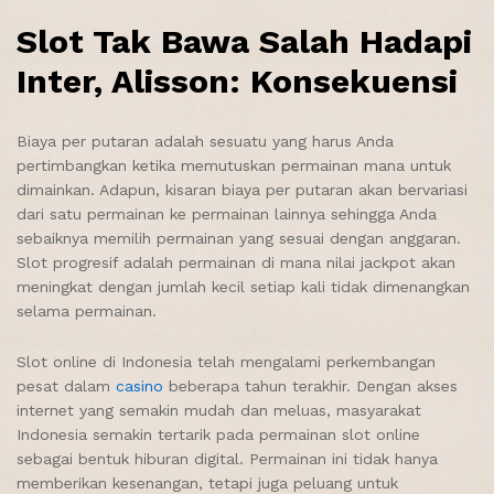
Slot Tak Bawa Salah Hadapi
Inter, Alisson: Konsekuensi
Biaya per putaran adalah sesuatu yang harus Anda
pertimbangkan ketika memutuskan permainan mana untuk
dimainkan. Adapun, kisaran biaya per putaran akan bervariasi
dari satu permainan ke permainan lainnya sehingga Anda
sebaiknya memilih permainan yang sesuai dengan anggaran.
Slot progresif adalah permainan di mana nilai jackpot akan
meningkat dengan jumlah kecil setiap kali tidak dimenangkan
selama permainan.
Slot online di Indonesia telah mengalami perkembangan
pesat dalam
casino
beberapa tahun terakhir. Dengan akses
internet yang semakin mudah dan meluas, masyarakat
Indonesia semakin tertarik pada permainan slot online
sebagai bentuk hiburan digital. Permainan ini tidak hanya
memberikan kesenangan, tetapi juga peluang untuk