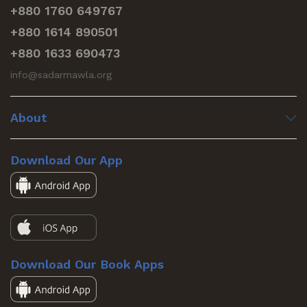
+880 1760 649767
+880 1614 890501
+880 1633 690473
info@sadarmawla.org
About
Download Our App
Download Our Book Apps