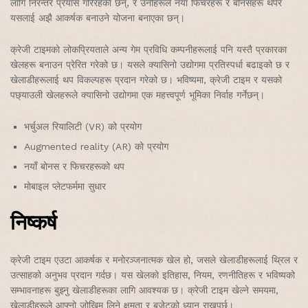
लागि निरन्तर प्रयास गरिरहेका छन्, र उनीहरूले नयाँ फिचरहरू र बोनसहरू थपेर
यसलाई अझै आकर्षक बनाउने योजना बनाएका छन्।
क्रेजी टाइमको लोकप्रियताले अन्य गेम प्रविधि कम्पनीहरूलाई पनि यस्तै प्रकारका
खेलहरू बनाउन प्रेरित गरेको छ। यसले क्यासिनो उद्योगमा प्रतिस्पर्धा बढाइको छ र
खेलाडीहरूलाई थप विकल्पहरू प्रदान गरेको छ। भविष्यमा, क्रेजी टाइम र यसको
पछ्याउली खेलहरूले क्यासिनो उद्योगमा एक महत्त्वपूर्ण भूमिका निर्वाह गर्नेछन्।
भर्चुअल रियालिटी (VR) को प्रयोग
Augmented reality (AR) को प्रयोग
नयाँ बोनस र फिचरहरूको थप
मोबाइल प्लेटफर्ममा सुधार
निष्कर्ष
क्रेजी टाइम एउटा आकर्षक र मनोरञ्जनात्मक खेल हो, जसले खेलाडीहरूलाई थ्रिल र
उत्साहको अनुभव प्रदान गर्दछ। यस खेलको इतिहास, नियम, रणनीतिहरू र भविष्यको
सम्भावनाहरू बुझ्नु खेलाडीहरूका लागि आवश्यक छ। क्रेजी टाइम खेल्ने समयमा,
खेलाडीहरूले आफ्नो जोखिम लिने क्षमता र बजेटको ध्यान राख्नुपर्छ।