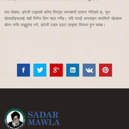
यस लेखमा, क्रेजी टाइमको बारेमा विस्तृत जानकारी प्रदान गरिएको छ, जुन
खेलाडीहरूलाई सही निर्णय लिन मद्दत गर्नेछ। यदि तपाईं अनलाइन क्यासिनो खेलहरू
खेल्न रुचि राख्नुहुन्छ भने, क्रेजी टाइम एउटा उत्कृष्ट विकल्प हुन सक्छ।