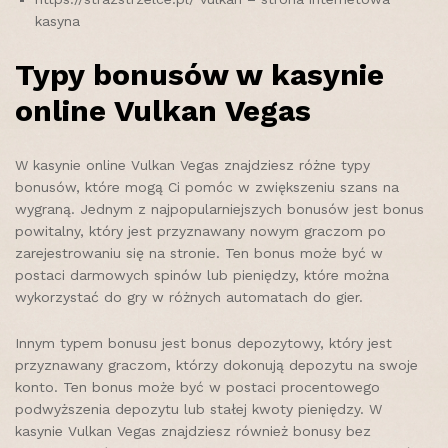
kasyna
Typy bonusów w kasynie
online Vulkan Vegas
W kasynie online Vulkan Vegas znajdziesz różne typy
bonusów, które mogą Ci pomóc w zwiększeniu szans na
wygraną. Jednym z najpopularniejszych bonusów jest bonus
powitalny, który jest przyznawany nowym graczom po
zarejestrowaniu się na stronie. Ten bonus może być w
postaci darmowych spinów lub pieniędzy, które można
wykorzystać do gry w różnych automatach do gier.
Innym typem bonusu jest bonus depozytowy, który jest
przyznawany graczom, którzy dokonują depozytu na swoje
konto. Ten bonus może być w postaci procentowego
podwyższenia depozytu lub stałej kwoty pieniędzy. W
kasynie Vulkan Vegas znajdziesz również bonusy bez