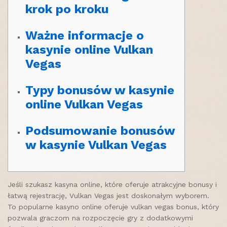
krok po kroku
Ważne informacje o
kasynie online Vulkan
Vegas
Typy bonusów w kasynie
online Vulkan Vegas
Podsumowanie bonusów
w kasynie Vulkan Vegas
Jeśli szukasz kasyna online, które oferuje atrakcyjne bonusy i
łatwą rejestrację, Vulkan Vegas jest doskonałym wyborem.
To popularne kasyno online oferuje vulkan vegas bonus, który
pozwala graczom na rozpoczęcie gry z dodatkowymi