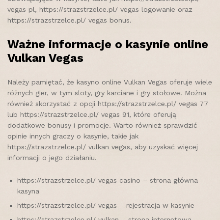
vegas pl, https://strazstrzelce.pl/ vegas logowanie oraz
https://strazstrzelce.pl/ vegas bonus.
Ważne informacje o kasynie online
Vulkan Vegas
Należy pamiętać, że kasyno online Vulkan Vegas oferuje wiele
różnych gier, w tym sloty, gry karciane i gry stołowe. Można
również skorzystać z opcji https://strazstrzelce.pl/ vegas 77
lub https://strazstrzelce.pl/ vegas 91, które oferują
dodatkowe bonusy i promocje. Warto również sprawdzić
opinie innych graczy o kasynie, takie jak
https://strazstrzelce.pl/ vulkan vegas, aby uzyskać więcej
informacji o jego działaniu.
https://strazstrzelce.pl/ vegas casino – strona główna
kasyna
https://strazstrzelce.pl/ vegas – rejestracja w kasynie
https://strazstrzelce.pl/ vulkan – strona internetowa