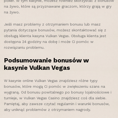
poker. W tym kasynie, możesz również skorzystać z bonusów
na żywo, które są przyznawane graczom, którzy grają w gry
na żywo.
Jeśli masz problemy z otrzymaniem bonusu lub masz
pytania dotyczące bonusów, możesz skontaktować się z
obsługą klienta kasyna Vulkan Vegas. Obsługa klienta jest
dostępna 24 godziny na dobę i może Ci pomóc w
rozwiązaniu problemu.
Podsumowanie bonusów w
kasynie Vulkan Vegas
W kasynie online Vulkan Vegas znajdziesz różne typy
bonusów, które mogą Ci pomóc w zwiększeniu szans na
wygraną. Od bonusu powitalnego po bonusy lojalnościowe i
turnieje, w Vulkan Vegas Casino znajdziesz coś dla siebie.
Pamiętaj, aby zawsze czytać regulamin i warunki bonusów,
aby uniknąć problemów z otrzymaniem nagrody.