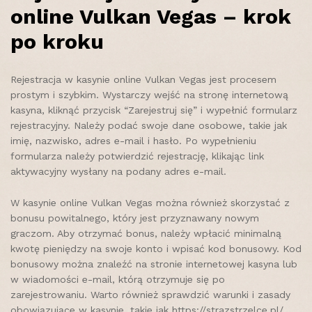
online Vulkan Vegas – krok
po kroku
Rejestracja w kasynie online Vulkan Vegas jest procesem
prostym i szybkim. Wystarczy wejść na stronę internetową
kasyna, kliknąć przycisk “Zarejestruj się” i wypełnić formularz
rejestracyjny. Należy podać swoje dane osobowe, takie jak
imię, nazwisko, adres e-mail i hasło. Po wypełnieniu
formularza należy potwierdzić rejestrację, klikając link
aktywacyjny wysłany na podany adres e-mail.
W kasynie online Vulkan Vegas można również skorzystać z
bonusu powitalnego, który jest przyznawany nowym
graczom. Aby otrzymać bonus, należy wpłacić minimalną
kwotę pieniędzy na swoje konto i wpisać kod bonusowy. Kod
bonusowy można znaleźć na stronie internetowej kasyna lub
w wiadomości e-mail, którą otrzymuje się po
zarejestrowaniu. Warto również sprawdzić warunki i zasady
obowiązujące w kasynie, takie jak https://strazstrzelce.pl/