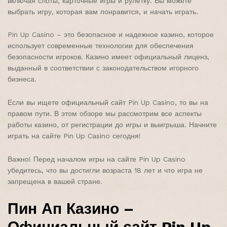
включая слоты, карточные игры и рулетку. Вы можете
выбрать игру, которая вам понравится, и начать играть.
Pin Up Casino – это безопасное и надежное казино, которое
использует современные технологии для обеспечения
безопасности игроков. Казино имеет официальный лиценз,
выданный в соответствии с законодательством игорного
бизнеса.
Если вы ищете официальный сайт Pin Up Casino, то вы на
правом пути. В этом обзоре мы рассмотрим все аспекты
работы казино, от регистрации до игры и выигрыша. Начните
играть на сайте Pin Up Casino сегодня!
Важно! Перед началом игры на сайте Pin Up Casino
убедитесь, что вы достигли возраста 18 лет и что игра не
запрещена в вашей стране.
Пин Ап Казино –
Официальный сайт Pin Up