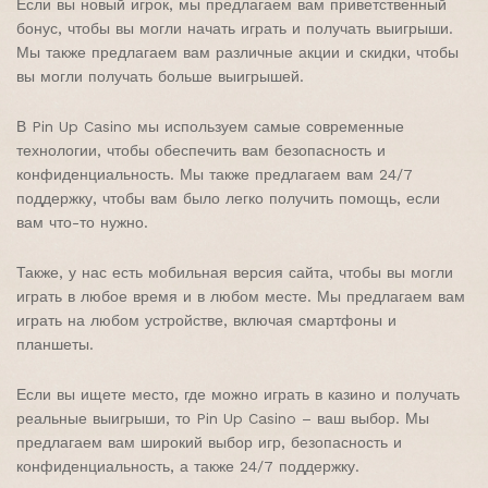
Если вы новый игрок, мы предлагаем вам приветственный
бонус, чтобы вы могли начать играть и получать выигрыши.
Мы также предлагаем вам различные акции и скидки, чтобы
вы могли получать больше выигрышей.
В Pin Up Casino мы используем самые современные
технологии, чтобы обеспечить вам безопасность и
конфиденциальность. Мы также предлагаем вам 24/7
поддержку, чтобы вам было легко получить помощь, если
вам что-то нужно.
Также, у нас есть мобильная версия сайта, чтобы вы могли
играть в любое время и в любом месте. Мы предлагаем вам
играть на любом устройстве, включая смартфоны и
планшеты.
Если вы ищете место, где можно играть в казино и получать
реальные выигрыши, то Pin Up Casino – ваш выбор. Мы
предлагаем вам широкий выбор игр, безопасность и
конфиденциальность, а также 24/7 поддержку.