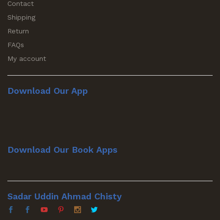
Contact
Shipping
Return
FAQs
My account
Download Our App
Download Our Book Apps
Sadar Uddin Ahmad Chisty