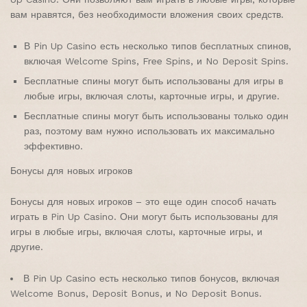
вам нравятся, без необходимости вложения своих средств.
В Pin Up Casino есть несколько типов бесплатных спинов,
включая Welcome Spins, Free Spins, и No Deposit Spins.
Бесплатные спины могут быть использованы для игры в
любые игры, включая слоты, карточные игры, и другие.
Бесплатные спины могут быть использованы только один
раз, поэтому вам нужно использовать их максимально
эффективно.
Бонусы для новых игроков
Бонусы для новых игроков – это еще один способ начать
играть в Pin Up Casino. Они могут быть использованы для
игры в любые игры, включая слоты, карточные игры, и
другие.
В Pin Up Casino есть несколько типов бонусов, включая
Welcome Bonus, Deposit Bonus, и No Deposit Bonus.