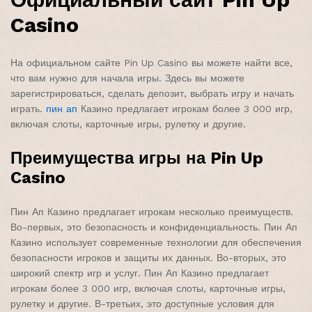
Casino
На официальном сайте Pin Up Casino вы можете найти все,
что вам нужно для начала игры. Здесь вы можете
зарегистрироваться, сделать депозит, выбрать игру и начать
играть.
пин ап
Казино предлагает игрокам более 3 000 игр,
включая слоты, карточные игры, рулетку и другие.
Преимущества игры на Pin Up
Casino
Пин Ап Казино предлагает игрокам несколько преимуществ.
Во-первых, это безопасность и конфиденциальность. Пин Ап
Казино использует современные технологии для обеспечения
безопасности игроков и защиты их данных. Во-вторых, это
широкий спектр игр и услуг. Пин Ап Казино предлагает
игрокам более 3 000 игр, включая слоты, карточные игры,
рулетку и другие. В-третьих, это доступные условия для