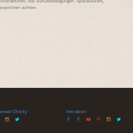
gleichsfaktoren, wie Bonusbedingungen, Spielauswahl,
gsoptionen achten.
hmad Chisty
Herabon