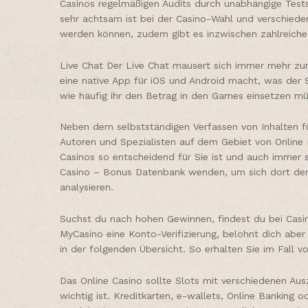
Casinos regelmäßigen Audits durch unabhängige Tests
sehr achtsam ist bei der Casino-Wahl und verschieden
werden können, zudem gibt es inzwischen zahlreich
Live Chat Der Live Chat mausert sich immer mehr zur 
eine native App für iOS und Android macht, was der S
wie häufig ihr den Betrag in den Games einsetzen mü
Neben dem selbstständigen Verfassen von Inhalten für
Autoren und Spezialisten auf dem Gebiet von Online P
Casinos so entscheidend für Sie ist und auch immer s
Casino – Bonus Datenbank wenden, um sich dort den 
analysieren.
Suchst du nach hohen Gewinnen, findest du bei Casi
MyCasino eine Konto-Verifizierung, belohnt dich aber
in der folgenden Übersicht. So erhalten Sie im Fall 
Das Online Casino sollte Slots mit verschiedenen Au
wichtig ist. Kreditkarten, e-wallets, Online Banking 