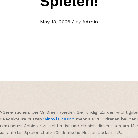
Spielen!
May 13, 2026
/
by
Admin
-Serie suchen, bei Mr Green werden Sie fündig. Zu den wichtigsten
no Redakteure nutzen
winrolla casino
mehr als 20 Kriterien bei der 
inem neuen Anbieter zu achten ist und ob sich dieser auch am Mar
okus auf den Spielerschutz für deutsche Nutzer, sodass z.B.