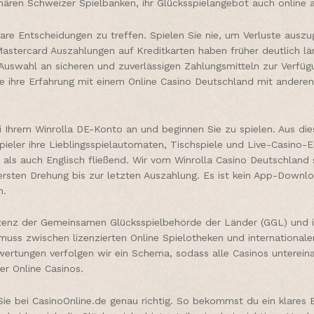
ionären Schweizer Spielbanken, ihr Glücksspielangebot auch online 
are Entscheidungen zu treffen. Spielen Sie nie, um Verluste auszug
, Mastercard Auszahlungen auf Kreditkarten haben früher deutlich 
 Auswahl an sicheren und zuverlässigen Zahlungsmitteln zur Verfügu
ie ihre Erfahrung mit einem Online Casino Deutschland mit anderen
ei Ihrem Winrolla DE-Konto an und beginnen Sie zu spielen. Aus di
pieler ihre Lieblingsspielautomaten, Tischspiele und Live-Casino-
als auch Englisch fließend. Wir vom Winrolla Casino Deutschland 
 ersten Drehung bis zur letzten Auszahlung. Es ist kein App-Downlo
n.
izenz der Gemeinsamen Glücksspielbehörde der Länder (GGL) und ist 
uss zwischen lizenzierten Online Spielotheken und internationalen
Bewertungen verfolgen wir ein Schema, sodass alle Casinos unterei
er Online Casinos.
ie bei CasinoOnline.de genau richtig. So bekommst du ein klares B