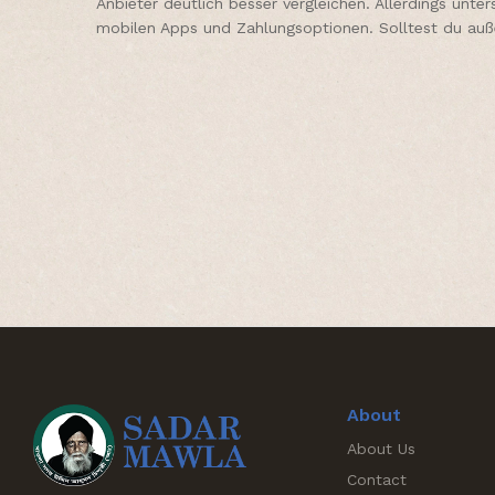
Anbieter deutlich besser vergleichen. Allerdings unte
mobilen Apps und Zahlungsoptionen. Solltest du au
About
About Us
Contact