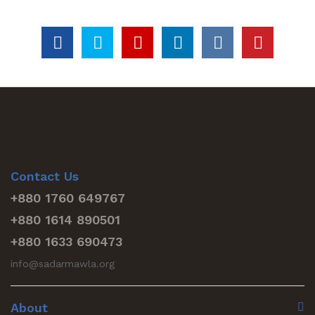
Contact Us
+880 1760 649767
+880 1614 890501
+880 1633 690473
info@sadarmawla.org
About