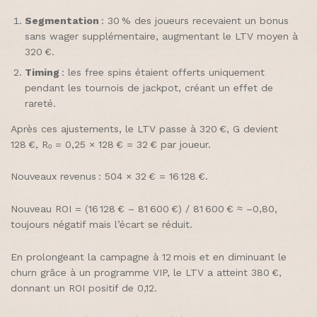
Segmentation
: 30 % des joueurs recevaient un bonus
sans wager supplémentaire, augmentant le LTV moyen à
320 €.
Timing
: les free spins étaient offerts uniquement
pendant les tournois de jackpot, créant un effet de
rareté.
Après ces ajustements, le LTV passe à 320 €, G devient
128 €, Rₒ = 0,25 × 128 € = 32 € par joueur.
Nouveaux revenus : 504 × 32 € = 16 128 €.
Nouveau ROI = (16 128 € – 81 600 €) / 81 600 € ≈ –0,80,
toujours négatif mais l’écart se réduit.
En prolongeant la campagne à 12 mois et en diminuant le
churn grâce à un programme VIP, le LTV a atteint 380 €,
donnant un ROI positif de 0,12.