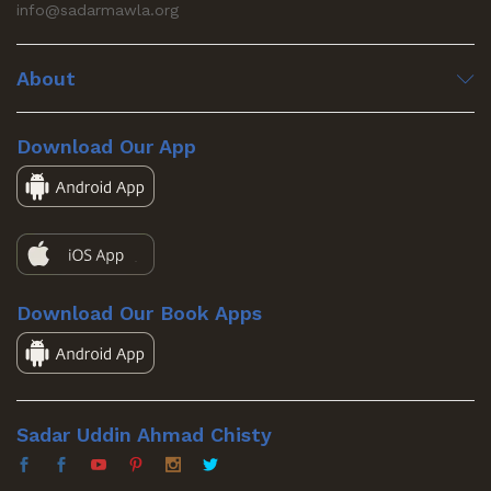
info@sadarmawla.org
About
Download Our App
Download Our Book Apps
Sadar Uddin Ahmad Chisty