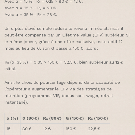
Avec α = 15 % : Rₒ = 0,15 × 80 € = 12 €.
Avec α = 25 % : Rₒ = 20 €.
Avec α = 35 % : Rₒ = 28 €.
Un α plus élevé semble réduire le revenu immédiat, mais il
peut être compensé par un Lifetime Value (LTV) supérieur. Si
le même joueur, grâce à une offre exclusive, reste actif 12
mois au lieu de 6, son G passe à 150 €, alors :
Rₒ (α=35 %) = 0,35 × 150 € = 52,5 €, bien supérieur au 12 €
initial.
Ainsi, le choix du pourcentage dépend de la capacité de
l’opérateur à augmenter le LTV via des stratégies de
rétention (programmes VIP, bonus sans wager, retrait
instantané).
α (%)
G (80 €)
Rₒ (80 €)
G (150 €)
Rₒ (150 €)
15
80 €
12 €
150 €
22,5 €