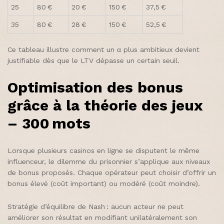
25
80 €
20 €
150 €
37,5 €
35
80 €
28 €
150 €
52,5 €
Ce tableau illustre comment un α plus ambitieux devient
justifiable dès que le LTV dépasse un certain seuil.
Optimisation des bonus
grâce à la théorie des jeux
– 300 mots
Lorsque plusieurs casinos en ligne se disputent le même
influenceur, le dilemme du prisonnier s’applique aux niveaux
de bonus proposés. Chaque opérateur peut choisir d’offrir un
bonus élevé (coût important) ou modéré (coût moindre).
Stratégie d’équilibre de Nash : aucun acteur ne peut
améliorer son résultat en modifiant unilatéralement son