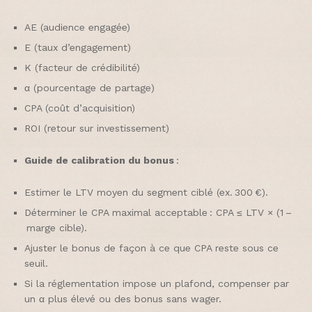
AE (audience engagée)
E (taux d’engagement)
K (facteur de crédibilité)
α (pourcentage de partage)
CPA (coût d’acquisition)
ROI (retour sur investissement)
Guide de calibration du bonus
:
Estimer le LTV moyen du segment ciblé (ex. 300 €).
Déterminer le CPA maximal acceptable : CPA ≤ LTV × (1 –
marge cible).
Ajuster le bonus de façon à ce que CPA reste sous ce
seuil.
Si la réglementation impose un plafond, compenser par
un α plus élevé ou des bonus sans wager.