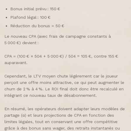
Bonus initial prévu : 150 €
Plafond légal : 100 €
Réduction du bonus = 50 €
Le nouveau CPA (avec frais de campagne constants à
5 000 €) devient :
CPA = (100 € × 504 + 5 000 €) / 504 ≈ 105 €, contre 155 €
auparavant.
Cependant, le LTV moyen chute légèrement car le joueur
perçoit une offre moins attractive, ce qui peut augmenter le
churn de 2 % à 4 %. Le ROI final doit donc être recalculé en
intégrant ce nouveau taux de désabonnement.
En résumé, les opérateurs doivent adapter leurs modèles de
partage (α) et leurs projections de CPA en fonction des
limites légales, tout en conservant une offre compétitive
grâce à des bonus sans wager, des retraits instantanés ou