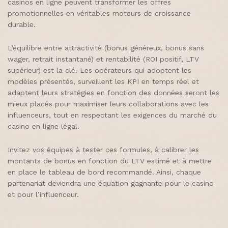
casinos en ligne peuvent transformer les offres
promotionnelles en véritables moteurs de croissance
durable.
L’équilibre entre attractivité (bonus généreux, bonus sans
wager, retrait instantané) et rentabilité (ROI positif, LTV
supérieur) est la clé. Les opérateurs qui adoptent les
modèles présentés, surveillent les KPI en temps réel et
adaptent leurs stratégies en fonction des données seront les
mieux placés pour maximiser leurs collaborations avec les
influenceurs, tout en respectant les exigences du marché du
casino en ligne légal.
Invitez vos équipes à tester ces formules, à calibrer les
montants de bonus en fonction du LTV estimé et à mettre
en place le tableau de bord recommandé. Ainsi, chaque
partenariat deviendra une équation gagnante pour le casino
et pour l’influenceur.