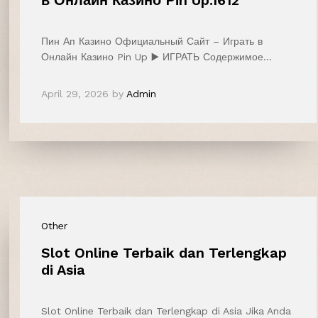
в Онлайн Казино Pin Up.1612
Пин Ап Казино Официальный Сайт – Играть в
Онлайн Казино Pin Up ▶️ ИГРАТЬ Содержимое…
April 29, 2026
by
Admin
Other
Slot Online Terbaik dan Terlengkap
di Asia
Slot Online Terbaik dan Terlengkap di Asia Jika Anda