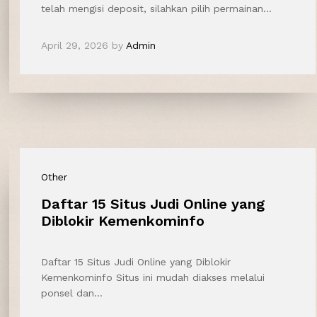
telah mengisi deposit, silahkan pilih permainan…
April 29, 2026
by
Admin
Other
Daftar 15 Situs Judi Online yang
Diblokir Kemenkominfo
Daftar 15 Situs Judi Online yang Diblokir
Kemenkominfo Situs ini mudah diakses melalui
ponsel dan…