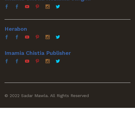
Herabon
Imamia Chistia Publisher
© 2022 Sadar Mawla. All Rights Reserved