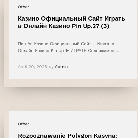
Other
Казино Официальный Сайт Играть
в Онлайн Казино Pin Up.27 (3)
Пин Ап Казино Официальный Сайт – Играть в
Онлайн Казино Pin Up ▶️ ИГРАТЬ Содержимое…
April 29, 2026
by
Admin
Other
Rozpoznawanie Polygon Kasyna: