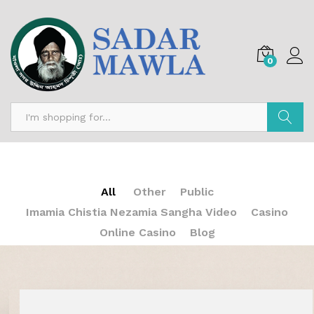
0
Search
All
Other
Public
Imamia Chistia Nezamia Sangha Video
Casino
Online Casino
Blog