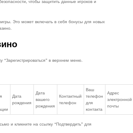
безопасности, чтобы защитить данные игроков и
ыигры. Это может включать в себя бонусы для новых
азино.
зино
ку “Зарегистрироваться” в верхнем меню.
Ваш
Дата
Адрес
я
Дата
Контактный
телефон
вашего
электронной
рождения
телефон
для
рождения
почты
ации
контакта
ьмо и кликните на ссылку “Подтвердить” для