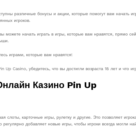
ступны различные бонусы и акции, которые помогут вам начать и
янных игроков.
вы можете начать играть в игры, которые вам нравятся, прямо се
рыши.
тесь играми, которые вам нравятся!
 Up Casino, убедитесь, что вы достигли возраста 18 лет и что иг
нлайн Казино Pin Up
ая слоты, карточные игры, рулетку и другие. Это позволяет игрок
о регулярно добавляет новые игры, чтобы игроки всегда могли най