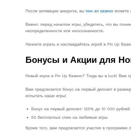
После активации аккаунта, вы
пин ап казино
можете н
Важно: перед началом игры, убедитесь, что вы поним
неопределенности или неосознанности.
Начните играть и наслаждайтесь игрой в Pin Up Кази
Бонусы и Акции для Но
Новый игрок в Pin Up Казино? Тогда вы в luck! Вам 
Вам предлагается бонус на первый депозит в размер
испытать наши игры!
Бонус на первый депозит: 125% до 10 000 рублей
50 бесплатных спин на любимые игры
Кроме того, вам предлагается участие в программе л