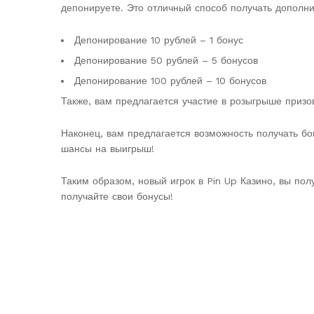
депонируете. Это отличный способ получать дополн
Депонирование 10 рублей – 1 бонус
Депонирование 50 рублей – 5 бонусов
Депонирование 100 рублей – 10 бонусов
Также, вам предлагается участие в розыгрыше призо
Наконец, вам предлагается возможность получать бо
шансы на выигрыш!
Таким образом, новый игрок в Pin Up Казино, вы пол
получайте свои бонусы!