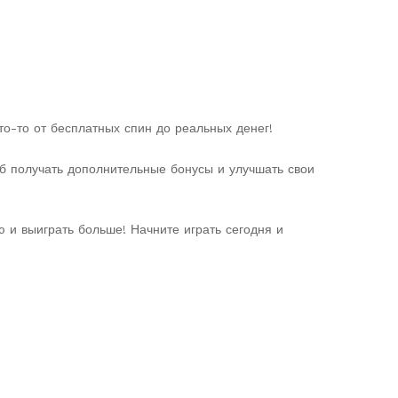
то-то от бесплатных спин до реальных денег!
об получать дополнительные бонусы и улучшать свои
ю и выиграть больше! Начните играть сегодня и