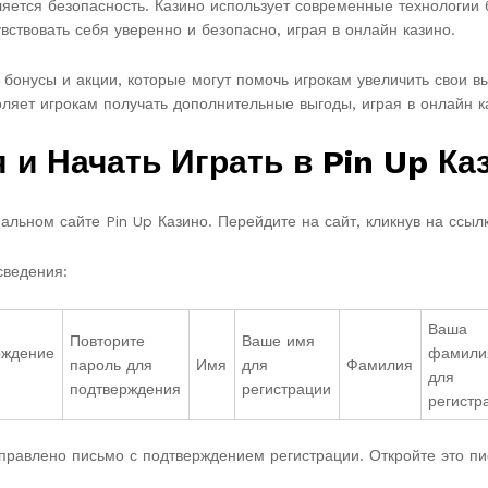
ется безопасность. Казино использует современные технологии 
увствовать себя уверенно и безопасно, играя в онлайн казино.
 бонусы и акции, которые могут помочь игрокам увеличить свои в
воляет игрокам получать дополнительные выгоды, играя в онлайн к
 и Начать Играть в Pin Up Ка
альном сайте Pin Up Казино. Перейдите на сайт, кликнув на ссыл
сведения:
Ваша
Повторите
Ваше имя
рждение
фамили
пароль для
Имя
для
Фамилия
для
подтверждения
регистрации
регистр
равлено письмо с подтверждением регистрации. Откройте это пис