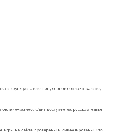
ва и функции этого популярного онлайн-казино,
 онлайн-казино. Сайт доступен на русском языке,
се игры на сайте проверены и лицензированы, что