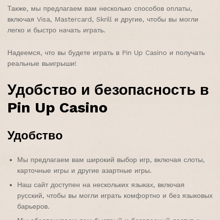
Также, мы предлагаем вам несколько способов оплаты,
включая Visa, Mastercard, Skrill и другие, чтобы вы могли
легко и быстро начать играть.
Надеемся, что вы будете играть в Pin Up Casino и получать
реальные выигрыши!
Удобство и безопасность в
Pin Up Casino
Удобство
Мы предлагаем вам широкий выбор игр, включая слоты,
карточные игры и другие азартные игры.
Наш сайт доступен на нескольких языках, включая
русский, чтобы вы могли играть комфортно и без языковых
барьеров.