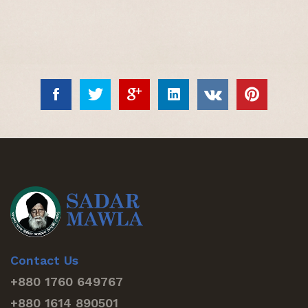
Contact Us
+880 1760 649767
+880 1614 890501