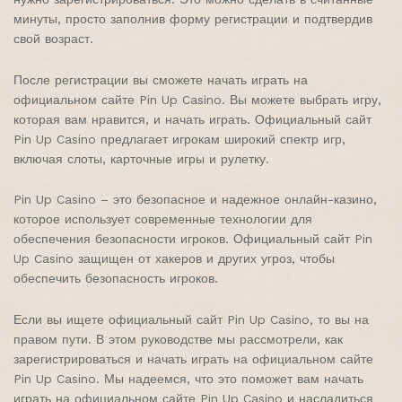
минуты, просто заполнив форму регистрации и подтвердив
свой возраст.
После регистрации вы сможете начать играть на
официальном сайте Pin Up Casino. Вы можете выбрать игру,
которая вам нравится, и начать играть. Официальный сайт
Pin Up Casino предлагает игрокам широкий спектр игр,
включая слоты, карточные игры и рулетку.
Pin Up Casino – это безопасное и надежное онлайн-казино,
которое использует современные технологии для
обеспечения безопасности игроков. Официальный сайт Pin
Up Casino защищен от хакеров и других угроз, чтобы
обеспечить безопасность игроков.
Если вы ищете официальный сайт Pin Up Casino, то вы на
правом пути. В этом руководстве мы рассмотрели, как
зарегистрироваться и начать играть на официальном сайте
Pin Up Casino. Мы надеемся, что это поможет вам начать
играть на официальном сайте Pin Up Casino и насладиться