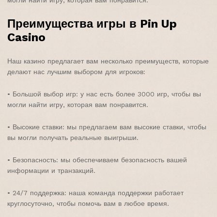
могли найти игру, которая вам понравится.
Преимущества игры в Pin Up
Casino
Наш казино предлагает вам несколько преимуществ, которые
делают нас лучшим выбором для игроков:
• Большой выбор игр: у нас есть более 3000 игр, чтобы вы
могли найти игру, которая вам понравится.
• Высокие ставки: мы предлагаем вам высокие ставки, чтобы
вы могли получать реальные выигрыши.
• Безопасность: мы обеспечиваем безопасность вашей
информации и транзакций.
• 24/7 поддержка: наша команда поддержки работает
круглосуточно, чтобы помочь вам в любое время.