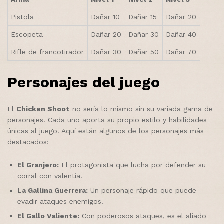
Pistola
Dañar 10
Dañar 15
Dañar 20
Escopeta
Dañar 20
Dañar 30
Dañar 40
Rifle de francotirador
Dañar 30
Dañar 50
Dañar 70
Personajes del juego
El
Chicken Shoot
no sería lo mismo sin su variada gama de
personajes. Cada uno aporta su propio estilo y habilidades
únicas al juego. Aquí están algunos de los personajes más
destacados:
El Granjero:
El protagonista que lucha por defender su
corral con valentía.
La Gallina Guerrera:
Un personaje rápido que puede
evadir ataques enemigos.
El Gallo Valiente:
Con poderosos ataques, es el aliado