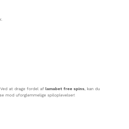
r.
 Ved at drage fordel af
lamabet free spins
, kan du
ejse mod uforglemmelige spiloplevelser!