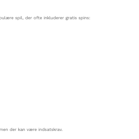
ulære spil, der ofte inkluderer gratis spins:
, men der kan være indsatskrav.