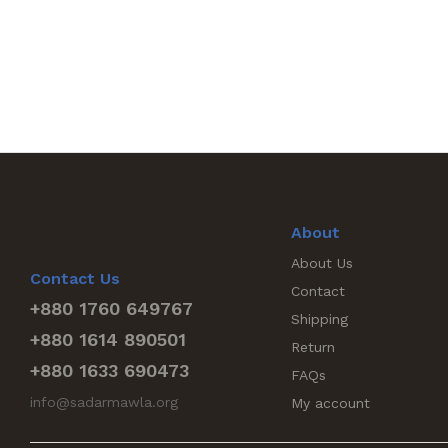
About
About Us
Contact Us
Contact
+880 1760 649767
Shipping
+880 1614 890501
Return
+880 1633 690473
FAQs
info@sadarmawla.org
My account