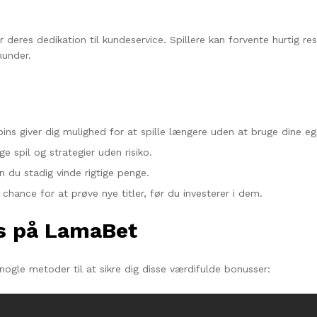
eres dedikation til kundeservice. Spillere kan forvente hurtig r
kunder.
pins giver dig mulighed for at spille længere uden at bruge dine e
e spil og strategier uden risiko.
n du stadig vinde rigtige penge.
 chance for at prøve nye titler, før du investerer i dem.
ns på LamaBet
nogle metoder til at sikre dig disse værdifulde bonusser: