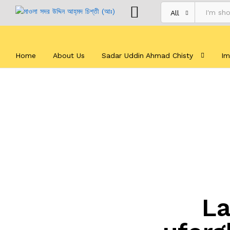
All
Home
About Us
Sadar Uddin Ahmad Chisty
Im
La