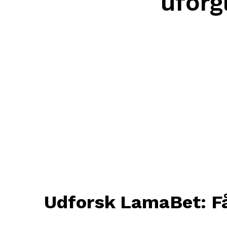
uforg
Udforsk LamaBet: Få 