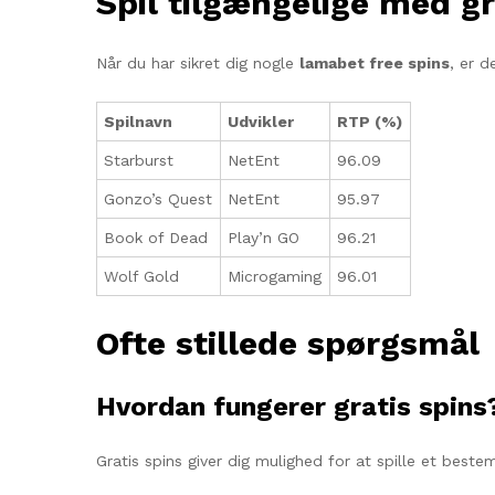
Spil tilgængelige med gr
Når du har sikret dig nogle
lamabet free spins
, er d
Spilnavn
Udvikler
RTP (%)
Starburst
NetEnt
96.09
Gonzo’s Quest
NetEnt
95.97
Book of Dead
Play’n GO
96.21
Wolf Gold
Microgaming
96.01
Ofte stillede spørgsmål
Hvordan fungerer gratis spins
Gratis spins giver dig mulighed for at spille et beste