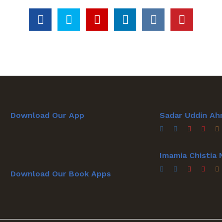
Download Our App
Sadar Uddin Ah
Imamia Chistia
Download Our Book Apps