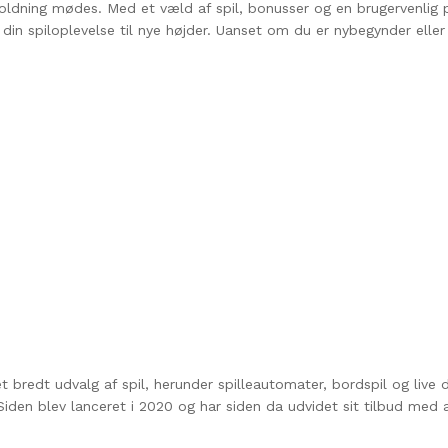
dning mødes. Med et væld af spil, bonusser og en brugervenlig p
din spiloplevelse til nye højder. Uanset om du er nybegynder eller e
t bredt udvalg af spil, herunder spilleautomater, bordspil og live 
 Siden blev lanceret i 2020 og har siden da udvidet sit tilbud med