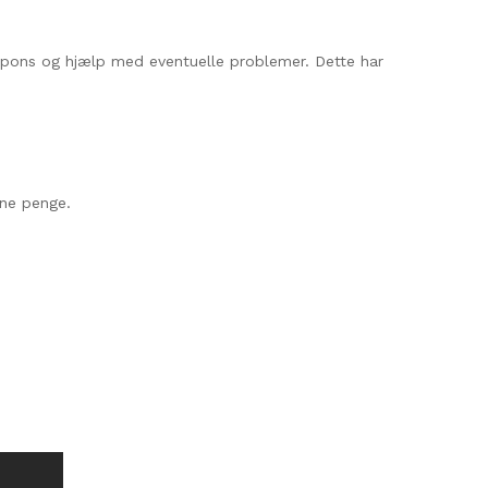
espons og hjælp med eventuelle problemer. Dette har
gne penge.