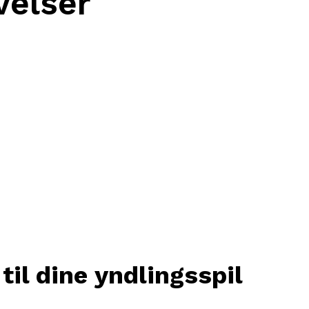
velser
til dine yndlingsspil