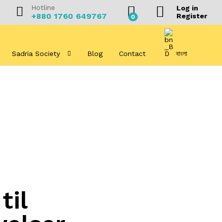
Hotline
Log in
+880 1760 649767
Register
0
Sadria Society
Blog
Contact
বাংলা
til