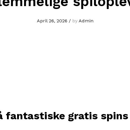
lemmelige spilople
April 26, 2026
/
by
Admin
fantastiske gratis spins 