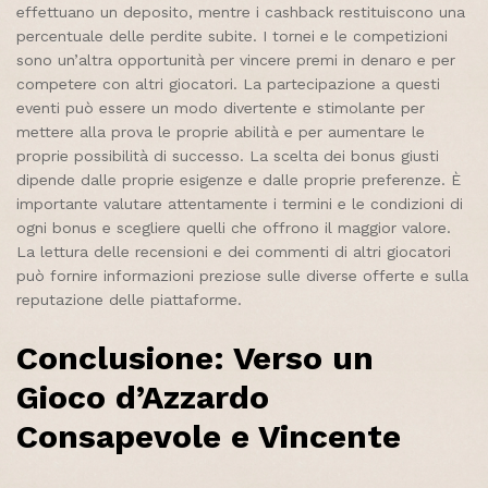
effettuano un deposito, mentre i cashback restituiscono una
percentuale delle perdite subite. I tornei e le competizioni
sono un’altra opportunità per vincere premi in denaro e per
competere con altri giocatori. La partecipazione a questi
eventi può essere un modo divertente e stimolante per
mettere alla prova le proprie abilità e per aumentare le
proprie possibilità di successo. La scelta dei bonus giusti
dipende dalle proprie esigenze e dalle proprie preferenze. È
importante valutare attentamente i termini e le condizioni di
ogni bonus e scegliere quelli che offrono il maggior valore.
La lettura delle recensioni e dei commenti di altri giocatori
può fornire informazioni preziose sulle diverse offerte e sulla
reputazione delle piattaforme.
Conclusione: Verso un
Gioco d’Azzardo
Consapevole e Vincente