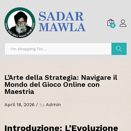
0
Search
L’Arte della Strategia: Navigare il
Mondo del Gioco Online con
Maestria
April 18, 2026
/
by
Admin
Introduzione: L’Evoluzione