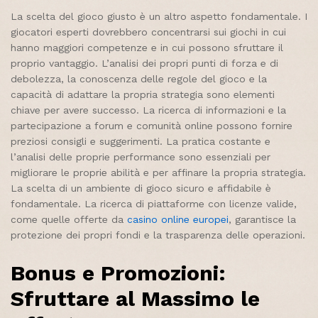
La scelta del gioco giusto è un altro aspetto fondamentale. I
giocatori esperti dovrebbero concentrarsi sui giochi in cui
hanno maggiori competenze e in cui possono sfruttare il
proprio vantaggio. L’analisi dei propri punti di forza e di
debolezza, la conoscenza delle regole del gioco e la
capacità di adattare la propria strategia sono elementi
chiave per avere successo. La ricerca di informazioni e la
partecipazione a forum e comunità online possono fornire
preziosi consigli e suggerimenti. La pratica costante e
l’analisi delle proprie performance sono essenziali per
migliorare le proprie abilità e per affinare la propria strategia.
La scelta di un ambiente di gioco sicuro e affidabile è
fondamentale. La ricerca di piattaforme con licenze valide,
come quelle offerte da
casino online europei
, garantisce la
protezione dei propri fondi e la trasparenza delle operazioni.
Bonus e Promozioni:
Sfruttare al Massimo le