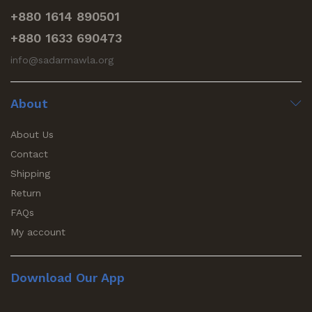
+880 1614 890501
+880 1633 690473
info@sadarmawla.org
About
About Us
Contact
Shipping
Return
FAQs
My account
Download Our App