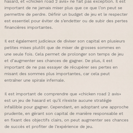
hasard, et «chicken road 2 avis» ne fait pas exception. Il est
important de ne jamais miser plus que ce que l’on peut se
permettre de perdre. Définir un budget de jeu et le respecter
est essentiel pour éviter de s’endetter ou de subir des pertes
financières importantes.
Il est également judicieux de diviser son capital en plusieurs
petites mises plutôt que de miser de grosses sommes en
une seule fois. Cela permet de prolonger son temps de jeu
et d’augmenter ses chances de gagner. De plus, il est
important de ne pas essayer de récupérer ses pertes en
misant des sommes plus importantes, car cela peut
entraîner une spirale infernale.
Il est important de comprendre que «chicken road 2 avis»
est un jeu de hasard et qu’il n’existe aucune stratégie
infaillible pour gagner. Cependant, en adoptant une approche
prudente, en gérant son capital de manière responsable et
en fixant des objectifs clairs, on peut augmenter ses chances
de succès et profiter de l’expérience de jeu.