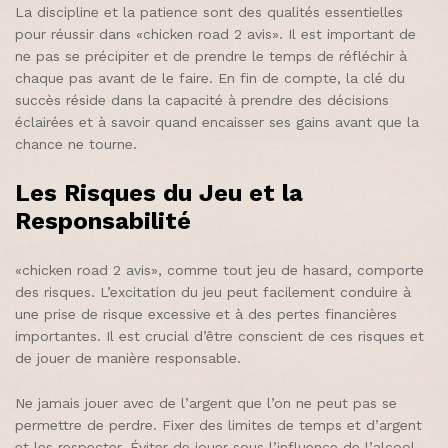
La discipline et la patience sont des qualités essentielles
pour réussir dans «chicken road 2 avis». Il est important de
ne pas se précipiter et de prendre le temps de réfléchir à
chaque pas avant de le faire. En fin de compte, la clé du
succès réside dans la capacité à prendre des décisions
éclairées et à savoir quand encaisser ses gains avant que la
chance ne tourne.
Les Risques du Jeu et la
Responsabilité
«chicken road 2 avis», comme tout jeu de hasard, comporte
des risques. L’excitation du jeu peut facilement conduire à
une prise de risque excessive et à des pertes financières
importantes. Il est crucial d’être conscient de ces risques et
de jouer de manière responsable.
Ne jamais jouer avec de l’argent que l’on ne peut pas se
permettre de perdre. Fixer des limites de temps et d’argent
et les respecter. Éviter de jouer sous l’influence de l’alcool