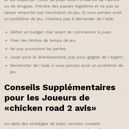
ou de drogues. Prendre des pauses régulières et ne pas se
laisser emporter par l’excitation du jeu. Si vous pensez avoir
un problème de jeu, n’hésitez pas à demander de l’aide.
Définir un budget clair avant de commencer à jouer.
Fixer des limites de temps de jeu.
Ne pas poursuivre les pertes.
Jouer pour le divertissement, pas pour gagner de l’argent.
Rechercher de l’aide si vous pensez avoir un problème de
jeu.
Conseils Supplémentaires
pour les Joueurs de
«chicken road 2 avis»
Au-delà des stratégies de base, certains conseils