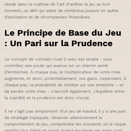
réside dans la maîtrise de l’art d’arrêter le jeu au bon
moment, un défi qui attire de nombreux joueurs en quête
d’excitation et de récompenses financières.
Le Principe de Base du Jeu
: Un Pari sur la Prudence
Le concept de «chicken road 2 avis» est simple : vous
contrôlez une poule qui avance sur un chemin semé
d’embûches. À chaque pas, le multiplicateur de votre mise
augmente, et donc, potentiellement, vos gains. Cependant, à
chaque pas, la probabilité de tomber sur une embûche – et
de perdre votre mise – s’accroît également. L’équilibre entre
la cupidité et la prudence est donc crucial.
Il ne s’agit pas simplement d’un jeu de hasard; il y a une part
de stratégie impliquée. Observer attentivement le
comportement du jeu, comprendre les moments où le risque
semble plus faible et savoir quand encaisser ses gains sont