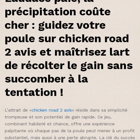
précipitation coûte
cher : guidez votre
poule sur chicken road
2 avis et maîtrisez lart
de récolter le gain sans
succomber à la
tentation !
L’attrait de «
chicken road 2 avis
» réside dans sa simplicité
trompeuse et son potentiel de gain rapide. Ce jeu,
combinant habileté et chance, offre une expérience
palpitante où chaque pas de la poule peut mener à un profit
substantiel, mais aussi à une perte abrupte. La clé du succès