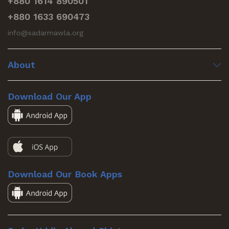
+880 1614 890501
+880 1633 690473
info@sadarmawla.org
About
Download Our App
Download Our Book Apps