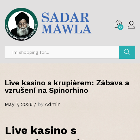
0
Search
Live kasino s krupiérem: Zábava a
vzrušení na Spinorhino
May 7, 2026
/
by
Admin
Live kasino s