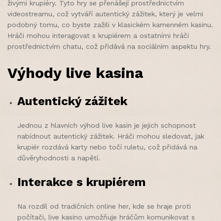
živými krupiéry. Tyto hry se přenášejí prostřednictvím
videostreamu, což vytváří autentický zážitek, který je velmi
podobný tomu, co byste zažili v klasickém kamenném kasinu.
Hráči mohou interagovat s krupiérem a ostatními hráči
prostřednictvím chatu, což přidává na sociálním aspektu hry.
Výhody live kasina
Autentický zážitek
Jednou z hlavních výhod live kasin je jejich schopnost
nabídnout autentický zážitek. Hráči mohou sledovat, jak
krupiér rozdává karty nebo točí ruletu, což přidává na
důvěryhodnosti a napětí.
Interakce s krupiérem
Na rozdíl od tradičních online her, kde se hraje proti
počítači, live kasino umožňuje hráčům komunikovat s